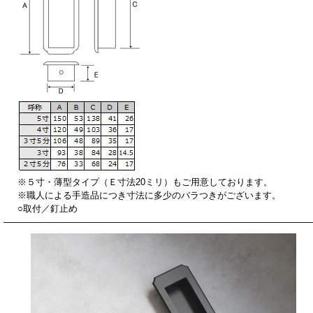
※５寸・薄型タイプ（Ｅ寸法20ミリ）もご用意しております。
※職人による手造品につき寸法に多少のバラつきがございます。
○取付／釘止め