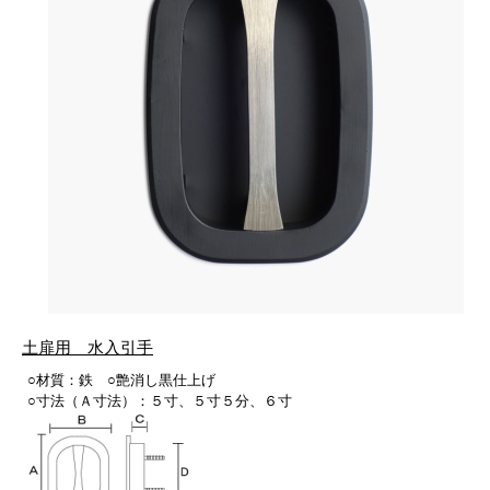
土扉用 水入引手
○材質：鉄 ○艶消し黒仕上げ
○寸法（Ａ寸法）：５寸、５寸５分、６寸