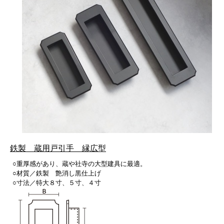
鉄製 蔵用戸引手 縁広型
○重厚感があり、蔵や社寺の大型建具に最適。
○材質／鉄製 艶消し黒仕上げ
○寸法／特大８寸、５寸、４寸