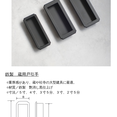
鉄製 蔵用戸引手
○重厚感があり、蔵や社寺の大型建具に最適。
○材質／鉄製 艶消し黒仕上げ
○寸法／５寸、４寸、３寸５分、３寸、２寸５分