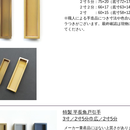
２寸５分：75×20（底寸72×1
２寸２分：66×17（底寸63×1
２寸 ：60×15（底寸58×1
※職人による手造品につき寸法や色合
ラつきがございます。最終確認は現物
てください。
特製 平長角戸引手
3寸／2寸5分巾広／2寸5分
メーカー量産品にはない上質さがあり