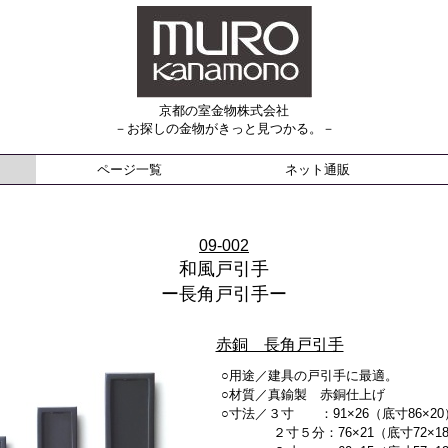
京都の室金物株式会社
－お探しの金物がきっと見つかる。－
ページ一覧
ネット通販
09-002
和風戸引手
ー長角戸引手ー
赤銅 長角戸引手
○用途／建具の戸引手に最適。
○材質／真鍮製 赤銅仕上げ
○寸法／３寸 ：91×26（底寸86×20
２寸５分：76×21（底寸72×1