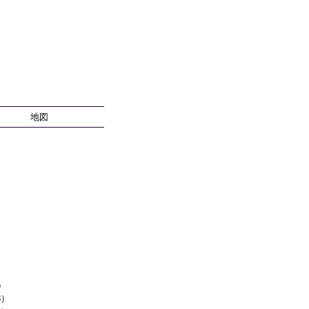
地図
）
8）