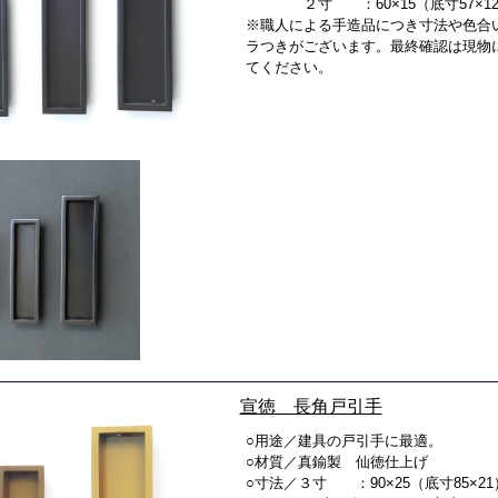
２寸 ：60×15（底寸57×1
※職人による手造品につき寸法や色合
ラつきがございます。最終確認は現物
てください。
宣徳 長角戸引手
○用途／建具の戸引手に最適。
○材質／真鍮製 仙徳仕上げ
○寸法／３寸 ：90×25（底寸85×21