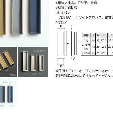
○用途／建具の戸引手に最適。
○材質／真鍮製
○仕上げ／
真鍮磨き、ホワイトブロンズ、銀古
○寸法／
※手造り品につき寸法にバラつきがご
最終確認は現物にて行なってください