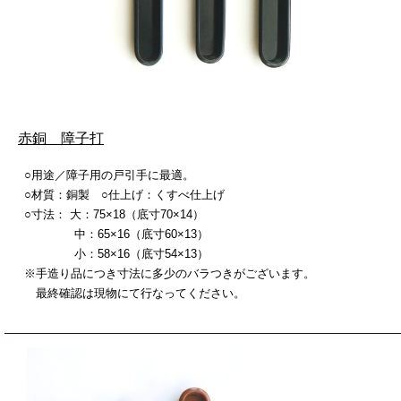
赤銅 障子打
○用途／障子用の戸引手に最適。
○材質：銅製 ○仕上げ：くすべ仕上げ
○寸法： 大：75×18（底寸70×14）
中：65×16（底寸60×13）
小：58×16（底寸54×13）
※手造り品につき寸法に多少のバラつきがございます。
最終確認は現物にて行なってください。