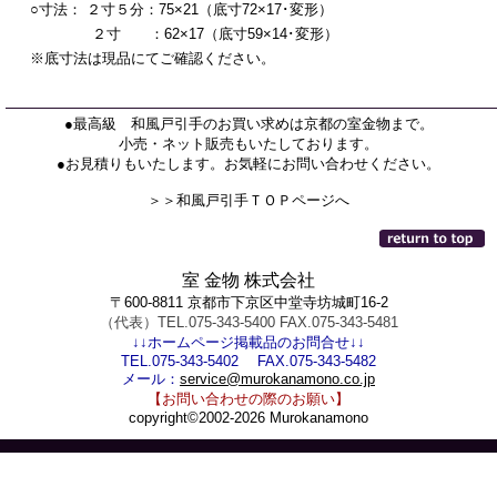
○寸法：
２寸５分：75×21（底寸72×17･変形）
２寸 ：62×17（底寸59×14･変形）
※底寸法は現品にてご確認ください。
●最高級 和風戸引手のお買い求めは京都の室金物まで。
小売・ネット販売もいたしております。
●お見積りもいたします。お気軽にお問い合わせください。
＞＞和風戸引手ＴＯＰページへ
室 金物 株式会社
〒600-8811 京都市下京区中堂寺坊城町16-2
（代表）TEL.075-343-5400 FAX.075-343-5481
↓↓ホームページ掲載品のお問合せ↓↓
TEL.075-343-5402 FAX.075-343-5482
メール：
service@murokanamono.co.jp
【お問い合わせの際のお願い】
copyright©2002-2026 Murokanamono