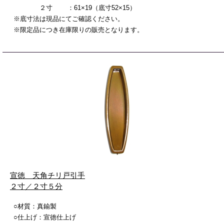
２寸 ：61×19（底寸52×15）
※底寸法は現品にてご確認ください。
※限定品につき在庫限りの販売となります。
宣徳 天角チリ戸引手
２寸／２寸５分
○材質：真鍮製
○仕上げ：宣徳仕上げ