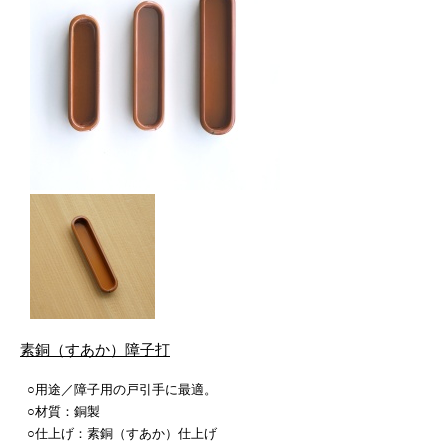
素銅（すあか）障子打
○用途／障子用の戸引手に最適。
○材質：銅製
○仕上げ：素銅（すあか）仕上げ