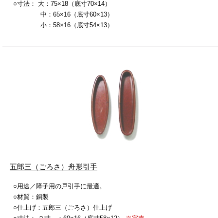
○寸法： 大：75×18（底寸70×14）
中：65×16（底寸60×13）
小：58×16（底寸54×13）
五郎三（ごろさ）舟形引手
○用途／障子用の戸引手に最適。
○材質：銅製
○仕上げ：五郎三（ごろさ）仕上げ