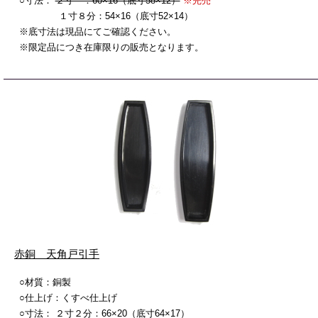
○寸法：
２寸 ：60×16（底寸58×12）
※完売
１寸８分：54×16（底寸52×14）
※底寸法は現品にてご確認ください。
※限定品につき在庫限りの販売となります。
赤銅 天角戸引手
○材質：銅製
○仕上げ：くすべ仕上げ
○寸法： ２寸２分：66×20（底寸64×17）