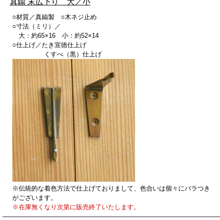
真鍮 末広下り 大／小
○材質／真鍮製 ○木ネジ止め
○寸法（ミリ）／
大：約65×16 小：約52×14
○仕上げ／たき宣徳仕上げ
くすべ（黒）仕上げ
※伝統的な着色方法で仕上げておりまして、色合いは個々にバラつき
がございます。
※在庫無くなり次第に販売終了いたします。