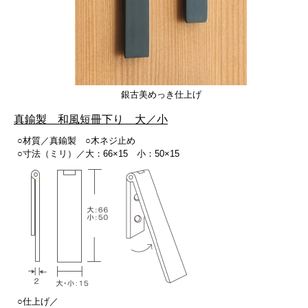
銀古美めっき仕上げ
真鍮製 和風短冊下り 大／小
○材質／真鍮製 ○木ネジ止め
○寸法（ミリ）／大：66×15 小：50×15
○仕上げ／