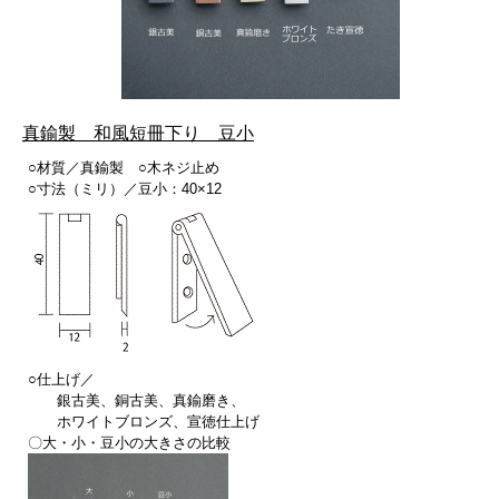
真鍮製 和風短冊下り 豆小
○材質／真鍮製 ○木ネジ止め
○寸法（ミリ）／豆小：40×12
○仕上げ／
銀古美、銅古美、真鍮磨き、
ホワイトブロンズ、宣徳仕上げ
〇大・小・豆小の大きさの比較