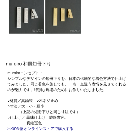
muroiro 和風短冊下り
muroiroコンセプト：
シンプルなデザインの短冊下りを、日本の伝統的な着色方法で仕上げ
てみました。同じ着色を施しても、一点一点違う表情を見せてくれる
のが魅力です。特別な現場のためにお作りいたしました。
○材質／真鍮製 ○木ネジ止め
○寸法／大・小・豆小
（上記の短冊下りと同じ寸法です）
○仕上げ／ 黒味仕上げ、純銀古色、
真鍮斑色
>>室金物オンラインストアで購入する