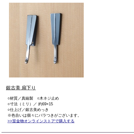
銀古美 扇下り
○材質／真鍮製 ○木ネジ止め
○寸法（ミリ）／ 約69×15
○仕上げ／銀古美めっき
※色合いは個々にバラつきがございます。
>>室金物オンラインストアで購入する