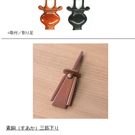
○取付／割り足
素銅（すあか）三筋下り