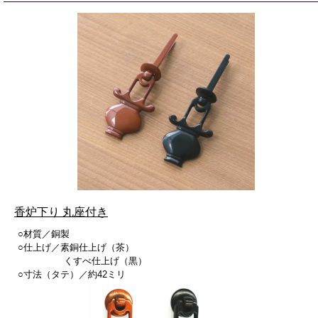
香炉下り 丸座付き
○材質／銅製
○仕上げ／素銅仕上げ（茶）
くすべ仕上げ（黒）
○寸法（タテ）／約42ミリ