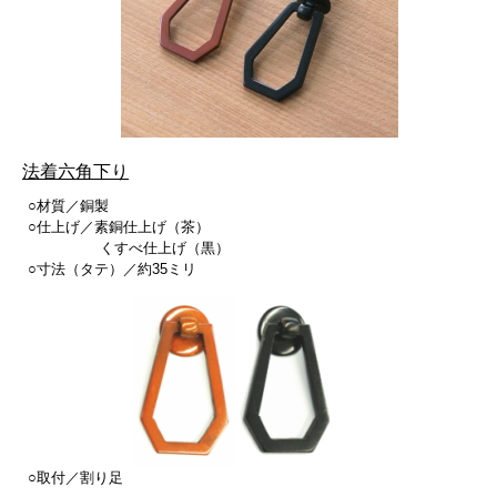
法着六角下り
○材質／銅製
○仕上げ／素銅仕上げ（茶）
くすべ仕上げ（黒）
○寸法（タテ）／約35ミリ
○取付／割り足