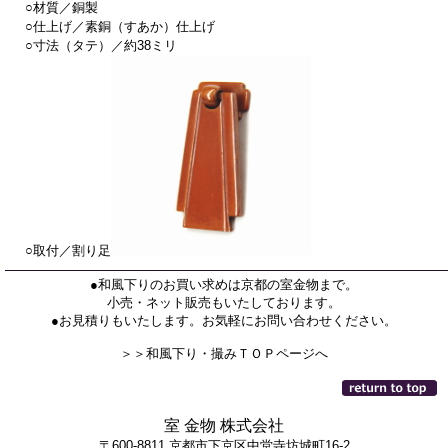
○材質／銅製
○仕上げ／素銅（すあか）仕上げ
○寸法（タテ）／約38ミリ
○取付／割り足
●和風下りのお買い求めは京都の室金物まで。
小売・ネット販売もいたしております。
●お見積りもいたします。お気軽にお問い合わせください。
＞＞和風下り・撮みＴＯＰページへ
室 金物 株式会社
〒600-8811 京都市下京区中堂寺坊城町16-2