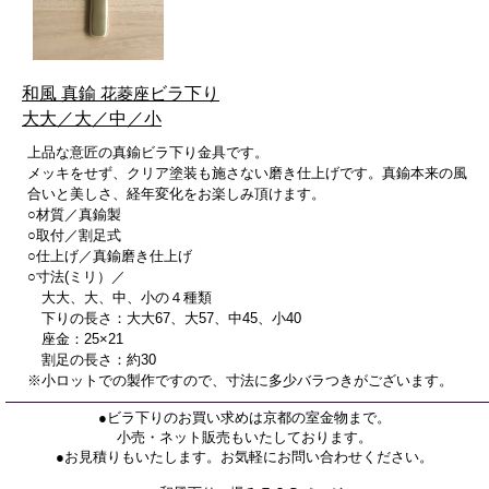
和風 真鍮
花菱座
ビラ下り
大大／大／中／小
上品な意匠の真鍮ビラ下り金具です。
メッキをせず、クリア塗装も施さない磨き仕上げです。真鍮本来の風
合いと美しさ、経年変化をお楽しみ頂けます。
○材質／真鍮製
○取付／割足式
○仕上げ／真鍮磨き仕上げ
○寸法(ミリ）／
大大、大、中、小の４種類
下りの長さ：大大67、大57、中45、小40
座金：25×21
割足の長さ：約30
※小ロットでの製作ですので、寸法に多少バラつきがございます。
●ビラ下りのお買い求めは京都の室金物まで。
小売・ネット販売もいたしております。
●お見積りもいたします。お気軽にお問い合わせください。