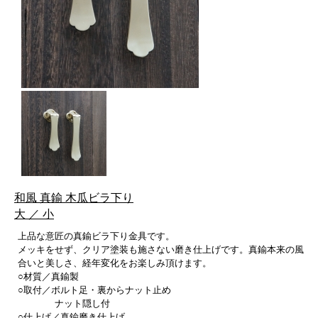
和風 真鍮 木瓜ビラ下り
大 ／ 小
上品な意匠の真鍮ビラ下り金具です。
メッキをせず、クリア塗装も施さない磨き仕上げです。真鍮本来の風
合いと美しさ、経年変化をお楽しみ頂けます。
○材質／真鍮製
○取付／ボルト足・裏からナット止め
ナット隠し付
○仕上げ／真鍮磨き仕上げ