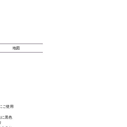
地図
にご使用
共に黒色
リ