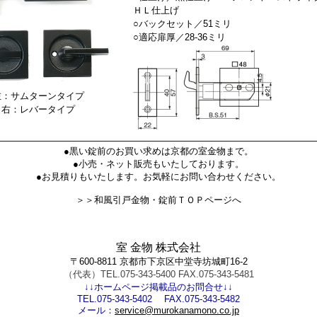
ＨＬ仕上げ
○バックセット／51ミリ
○適応扉厚／28-36ミリ
左：サムターンタイプ
右：レバータイプ
●黒い錠前のお買い求めは京都の室金物まで。
●小売・ネット販売もいたしております。
●お見積りもいたします。お気軽にお問い合わせください。
＞＞和風引戸金物・錠前ＴＯＰページへ
室 金物 株式会社
〒600-8811 京都市下京区中堂寺坊城町16-2
（代表）TEL.075-343-5400 FAX.075-343-5481
↓↓ホームページ掲載品のお問合せ↓↓
TEL.075-343-5402 FAX.075-343-5482
メール：
service@murokanamono.co.jp