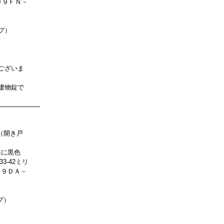
Ｕ９ＦＮ－
プ）
ございま
建物錠で
（開き戸
共に黒色
3-42ミリ
Ｕ９ＤＡ－
プ）