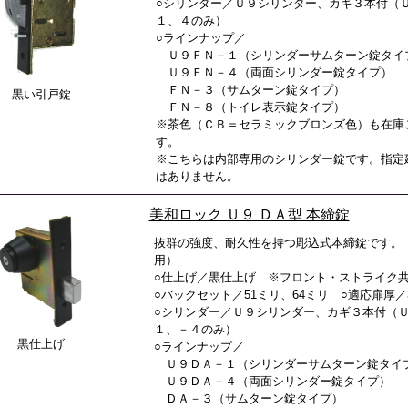
○シリンダー／Ｕ９シリンダー、カギ３本付（
１、４のみ）
○ラインナップ／
Ｕ９ＦＮ－１（シリンダーサムターン錠タイ
Ｕ９ＦＮ－４（両面シリンダー錠タイプ）
ＦＮ－３（サムターン錠タイプ）
黒い引戸錠
ＦＮ－８（トイレ表示錠タイプ）
※茶色（ＣＢ＝セラミックブロンズ色）も在庫
す。
※こちらは内部専用のシリンダー錠です。指定
はありません。
美和ロック Ｕ９ ＤＡ型 本締錠
抜群の強度、耐久性を持つ彫込式本締錠です。
用）
○仕上げ／黒仕上げ ※フロント・ストライク
○バックセット／51ミリ、64ミリ ○適応扉厚／3
○シリンダー／Ｕ９シリンダー、カギ３本付（
１、－４のみ）
黒仕上げ
○ラインナップ／
Ｕ９ＤＡ－１（シリンダーサムターン錠タイ
Ｕ９ＤＡ－４（両面シリンダー錠タイプ）
ＤＡ－３（サムターン錠タイプ）