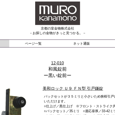
京都の室金物株式会社
－お探しの金物がきっと見つかる。－
ページ一覧
ネット通販
12-010
和風錠前
ー黒い錠前ー
美和ロック Ｕ９ ＦＮ型 引戸鎌錠
バックセットが３５ミリと小さいため狭框引戸
いただけます。
○仕上げ／黒仕上げ ※フロント・ストライク
○バックセット／35ミリ ○適応扉厚／33-42ミ