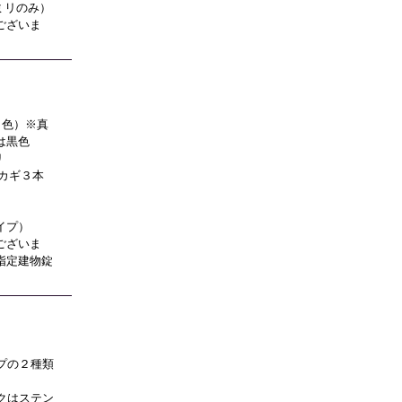
ミリのみ）
ございま
Ｄ色）※真
は黒色
リ
カギ３本
イプ）
ございま
指定建物錠
プの２種類
クはステン