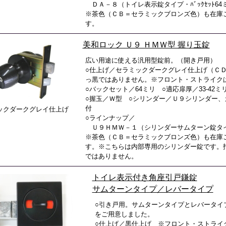
ＤＡ－８（トイレ表示錠タイプ・ﾊﾞｯｸｾｯﾄ64
※茶色（ＣＢ＝セラミックブロンズ色）も在庫
す。
美和ロック Ｕ９ ＨＭＷ型 握り玉錠
広い用途に使える汎用型錠前。（開き戸用）
○仕上げ／セラミックダークグレイ仕上げ（Ｃ
っ黒ではありません。※フロント・ストライク
○バックセット／64ミリ ○適応扉厚／33-42ミ
○握玉／Ｗ型 ○シリンダー／Ｕ９シリンダー、
付
ックダークグレイ仕上げ
○ラインナップ／
Ｕ９ＨＭＷ－１（シリンダーサムターン錠タ
※茶色（ＣＢ＝セラミックブロンズ色）も在庫
す。※こちらは内部専用のシリンダー錠です。
ではありません。
トイレ表示付き角座引戸鎌錠
サムターンタイプ／レバータイプ
○引き戸用。サムターンタイプとレバータイ
をご用意しました。
○仕上げ／黒仕上げ ※フロント・ストライ