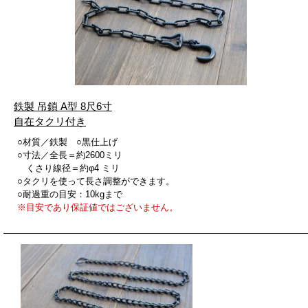
鉄製 吊鎖 A型 8尺6寸
自在タクリ付き
○材質／鉄製 ○黒仕上げ
○寸法／全長＝約2600ミリ
くさり線径＝約φ4 ミリ
○タクリを使って長さ調整ができます。
○耐過重の目安：10kgまで
※目安であり保証値ではございません。