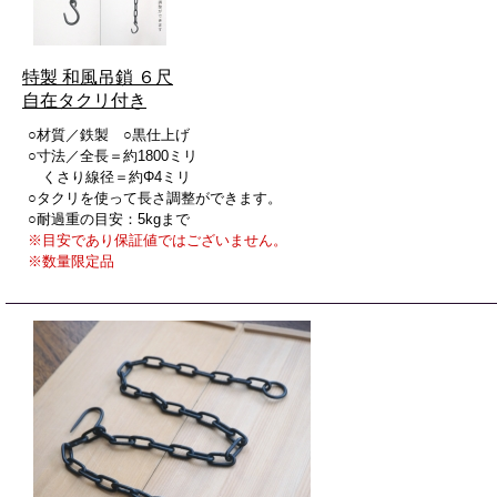
特製 和風吊鎖 ６尺
自在タクリ付き
○材質／鉄製 ○黒仕上げ
○寸法／全長＝約1800ミリ
くさり線径＝約Φ4ミリ
○タクリを使って長さ調整ができます。
○耐過重の目安：5kgまで
※目安であり保証値ではございません。
※数量限定品