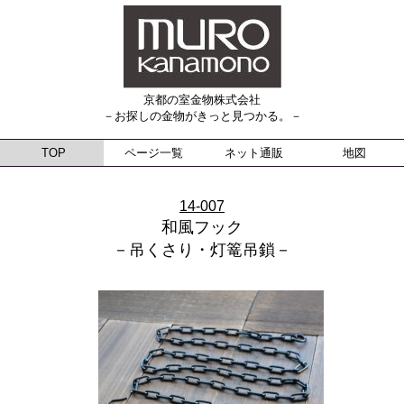
京都の室金物株式会社
－お探しの金物がきっと見つかる。－
TOP
ページ一覧
ネット通販
地図
14-007
和風フック
－吊くさり・灯篭吊鎖－