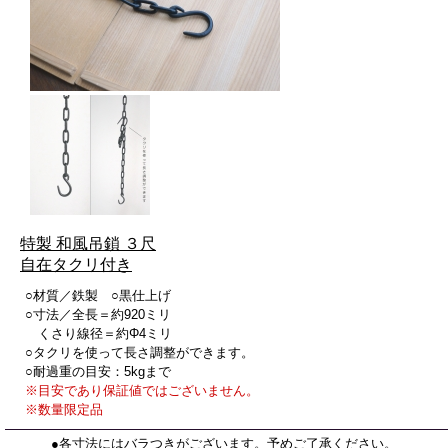
特製 和風吊鎖 ３尺
自在タクリ付き
○材質／鉄製 ○黒仕上げ
○寸法／全長＝約920ミリ
くさり線径＝約Φ4ミリ
○タクリを使って長さ調整ができます。
○耐過重の目安：5kgまで
※目安であり保証値ではございません。
※数量限定品
●
各寸法にはバラつきがございます。予めご了承ください。