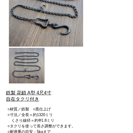
鉄製 花鎖 A型 4尺4寸
自在タクリ付き
○材質／鉄製 ○黒仕上げ
○寸法／全長＝約1320ミリ
くさり線径＝約Φ1.8ミリ
○タクリを使って長さ調整ができます。
○耐過重の目安：5kgまで