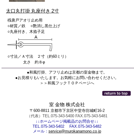
太口丸打掛 丸座付き 2寸
桟唐戸アオリ止め用
○材質／鉄 ○艶消し黒仕上げ
○丸座付き、木捻子足
○寸法／Ａ寸法 ２寸（約60ミリ）
太さ 約８φ
●和風打掛、アフリ止めは京都の室金物まで。
●お見積りもいたします。お気軽にお問い合わせください。
＞＞和風フックＴＯＰページへ
室 金物 株式会社
〒600-8811 京都市下京区中堂寺坊城町16-2
（代表）TEL.075-343-5400 FAX.075-343-5481
↓↓ホームページ掲載品のお問合せ↓↓
TEL.075-343-5402 FAX.075-343-5482
メール：
service@murokanamono.co.jp