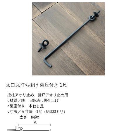
太口丸打ち掛け 菊座付き 1尺
控柱アオリ止め、折戸アオリ止め用
○材質／鉄 ○艶消し黒仕上げ
○菊座付き 木ねじ足
○寸法／Ａ寸法 1尺（約300ミリ）
太さ 約9φ