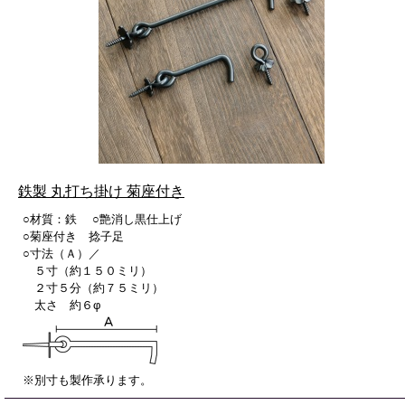
鉄製 丸打ち掛け 菊座付き
○材質：鉄 ○艶消し黒仕上げ
○菊座付き 捻子足
○寸法（Ａ）／
５寸（約１５０ミリ）
２寸５分（約７５ミリ）
太さ 約６φ
※別寸も製作承ります。