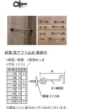
鉄製 黒アフリ止め 菊座付
○材質／鉄製 ○黒色めっき
○寸法（ミリ）／
※商品ごとに多少のバラつきがございます。