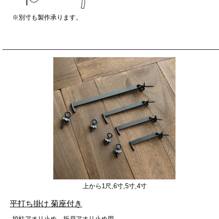
※別寸も製作承ります。
上から1尺,6寸,5寸,4寸
平打ち掛け 菊座付き
控柱アオリ止め、折戸アオリ止め用