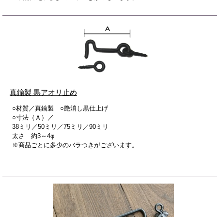
真鍮製 黒アオリ止め
○材質／真鍮製 ○艶消し黒仕上げ
○寸法（Ａ）／
38ミリ／50ミリ／75ミリ／90ミリ
太さ 約3～4φ
※商品ごとに多少のバラつきがございます。