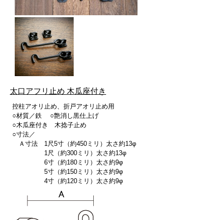
太口アフリ止め 木瓜座付き
控柱アオリ止め、折戸アオリ止め用
○材質／鉄 ○艶消し黒仕上げ
○木瓜座付き 木捻子止め
○寸法／
Ａ寸法 1尺5寸（約450ミリ）太さ約13φ
1尺（約300ミリ）太さ約13φ
6寸（約180ミリ）太さ約9φ
5寸（約150ミリ）太さ約9φ
4寸（約120ミリ）太さ約9φ