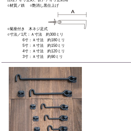
○材質／鉄 ○艶消し黒仕上げ
○菊座付き 木ネジ足式
○寸法／1尺：Ａ寸法 約300ミリ
6寸：Ａ寸法 約180ミリ
5寸：Ａ寸法 約150ミリ
4寸：Ａ寸法 約120ミリ
3寸：Ａ寸法 約90ミリ