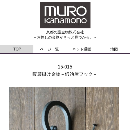
京都の室金物株式会社
－お探しの金物がきっと見つかる。－
TOP
ページ一覧
ネット通販
地図
15-015
暖簾掛け金物－鍛冶屋フック－