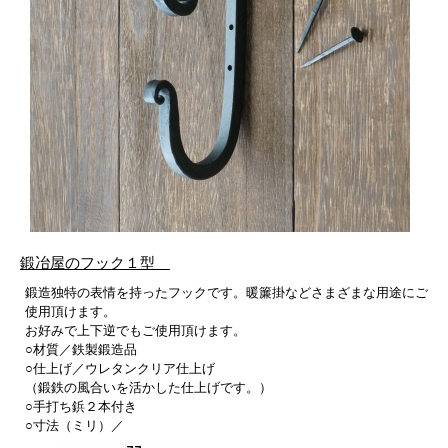
鍛冶屋のフック１型
鍛造独特の表情を持ったフックです。暖簾掛などさまざまな用途にご
使用頂けます。
お好みで上下逆でもご使用頂けます。
○材質／鉄製鍛造品
○仕上げ／ウレタンクリア仕上げ
（鍛鉄の風合いを活かした仕上げです。）
○手打ち鋲２本付き
○寸法（ミリ）／