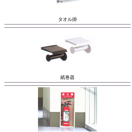
タオル掛
紙巻器