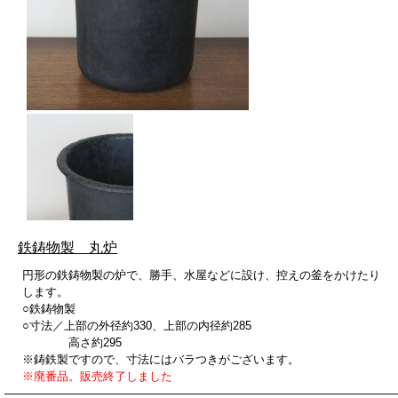
鉄鋳物製 丸炉
円形の鉄鋳物製の炉で、勝手、水屋などに設け、控えの釜をかけたり
します。
○鉄鋳物製
○寸法／上部の外径約330、上部の内径約285
高さ約295
※鋳鉄製ですので、寸法にはバラつきがございます。
※廃番品。販売終了しました