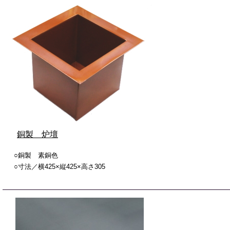
銅製 炉壇
○銅製 素銅色
○寸法／横425×縦425×高さ305