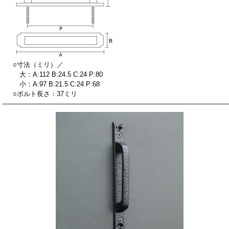
○寸法（ミリ）／
大：A:112 B:24.5 C:24 P:80
小：A:97 B:21.5 C:24 P:68
○ボルト長さ：37ミリ