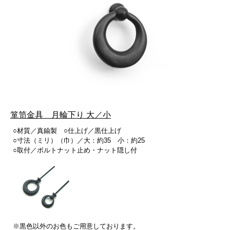
箪笥金具 月輪下り 大／小
○材質／真鍮製 ○仕上げ／黒仕上げ
○寸法（ミリ）（巾）／大：約35 小：約25
○取付／ボルトナット止め・ナット隠し付
※黒色以外のお色もご用意しております。