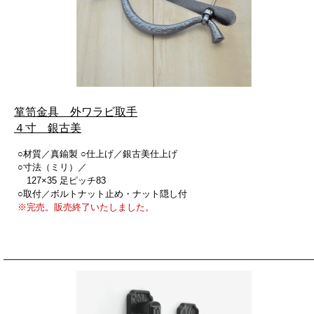
箪笥金具 外ワラビ取手
４寸 銀古美
○材質／真鍮製 ○仕上げ／銀古美仕上げ
○寸法（ミリ）／
127×35 足ピッチ83
○取付／ボルトナット止め・ナット隠し付
※完売。販売終了いたしました。