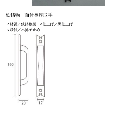
鉄鋳物 面付長座取手
○材質／鉄鋳物製 ○仕上げ／黒仕上げ
○取付／木捻子止め