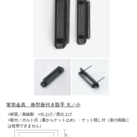
箪笥金具 角型座付き取手 大
／
小
○材質／真鍮製 ○仕上げ／黒仕上げ
○取付／ボルト式（裏からナット止め）・ナット隠し付（扉の両面に
は使用できません）