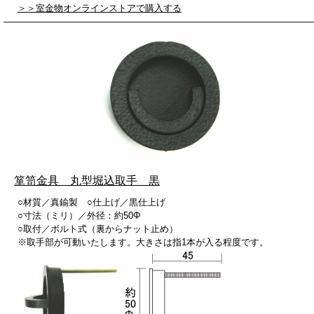
＞＞室金物オンラインストアで購入する
箪笥金具 丸型堀込取手 黒
○材質／真鍮製 ○仕上げ／黒仕上げ
○寸法（ミリ）／外径：約50Φ
○取付／ボルト式（裏からナット止め）
※取手部が可動いたします。大きさは指1本が入る程度です。