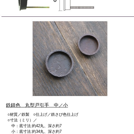
鉄錆色 丸型戸引手 中
／
小
○材質／鉄製 ○仕上げ／鉄さび色仕上げ
○寸法（ミリ）／
中：底寸法:約42丸、深さ約7
小：底寸法:約34丸、深さ約7