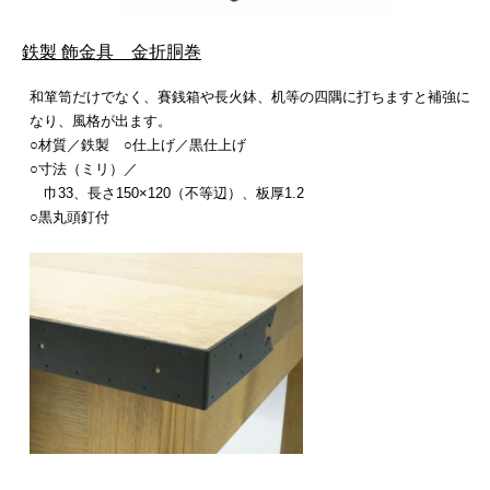
鉄製 飾金具 金折胴巻
和箪笥だけでなく、賽銭箱や長火鉢、机等の四隅に打ちますと補強に
なり、風格が出ます。
○材質／鉄製 ○仕上げ／黒仕上げ
○寸法（ミリ）／
巾33、長さ150×120（不等辺）、板厚1.2
○黒丸頭釘付