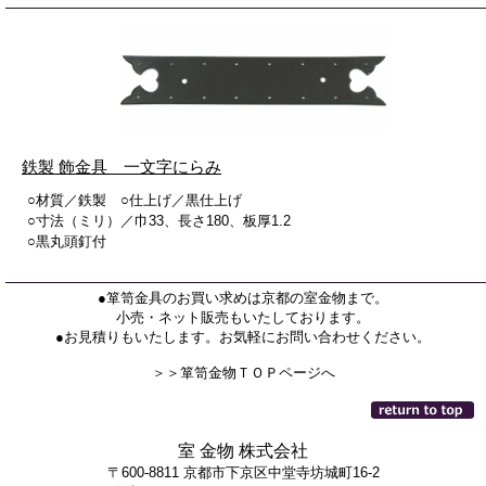
飾金具 一文字にらみ
鉄製
○材質／鉄製 ○仕上げ／黒仕上げ
○寸法（ミリ）／巾33、長さ180、板厚1.2
○黒丸頭釘
付
●箪笥金具のお買い求めは京都の室金物まで。
小売・ネット販売もいたしております。
●お見積りもいたします。お気軽にお問い合わせください。
＞＞箪笥金物ＴＯＰページへ
室 金物 株式会社
〒600-8811 京都市下京区中堂寺坊城町16-2