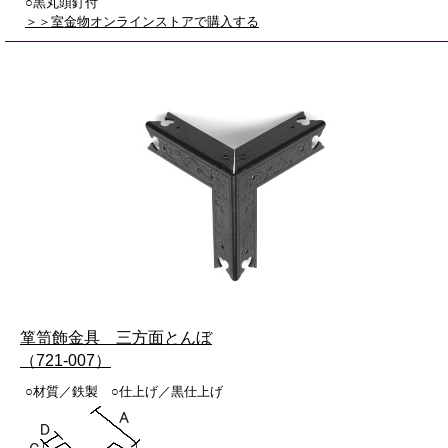
○黒丸頭釘付
＞＞室金物オンラインストアで購入する
箪笥飾金具 三方面とんぼ
（721-007）
○材質／鉄製 ○仕上げ／黒仕上げ