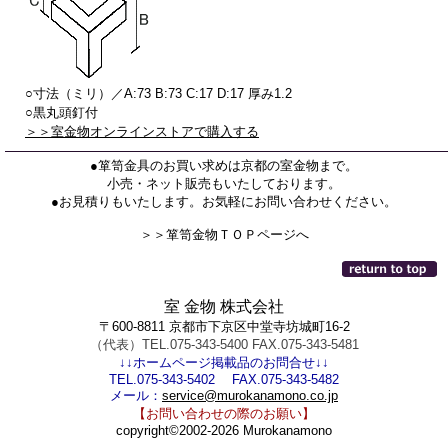
○寸法（ミリ）／A:73 B:73 C:17 D:17 厚み1.2
○黒丸頭釘付
＞＞室金物オンラインストアで購入する
●箪笥金具のお買い求めは京都の室金物まで。
小売・ネット販売もいたしております。
●お見積りもいたします。お気軽にお問い合わせください。
＞＞箪笥金物ＴＯＰページへ
室 金物 株式会社
〒600-8811 京都市下京区中堂寺坊城町16-2
（代表）TEL.075-343-5400 FAX.075-343-5481
↓↓ホームページ掲載品のお問合せ↓↓
TEL.075-343-5402 FAX.075-343-5482
メール：
service@murokanamono.co.jp
【お問い合わせの際のお願い】
copyright©2002-2026 Murokanamono