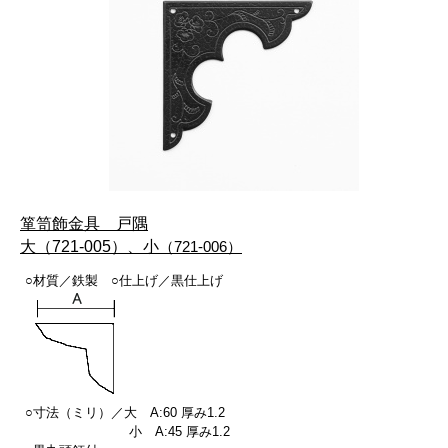
箪笥飾金具 戸隅
大（721-005）、小
（721-006）
○材質／鉄製 ○仕上げ／黒仕上げ
○寸法（ミリ）／大 A:60 厚み1.2
小 A:45 厚み1.2