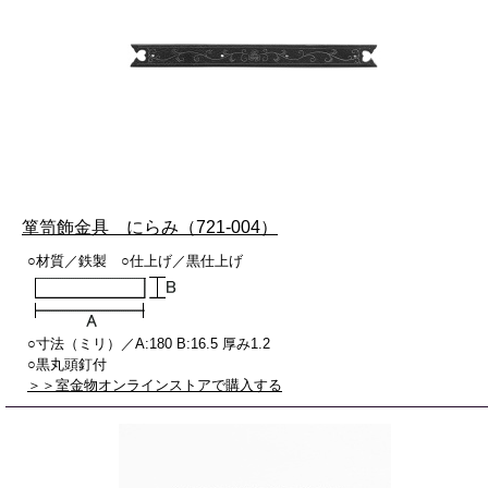
箪笥飾金具 にらみ（721-004）
○材質／鉄製 ○仕上げ／黒仕上げ
○寸法（ミリ）／A:180 B:16.5 厚み1.2
○黒丸頭釘付
＞＞室金物オンラインストアで購入する