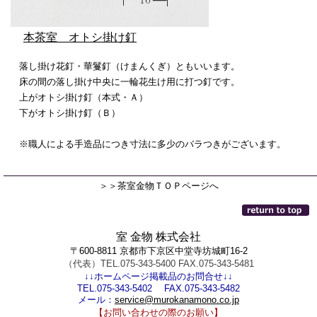
本茶室 オトシ掛け釘
落し掛け花釘・華鬘釘（けまんくぎ）ともいいます。
床の間の落し掛け中央に一輪花生け用に打つ釘です。
上がオトシ掛け釘（本式・Ａ）
下がオトシ掛け釘（Ｂ）
※職人による手造品につき寸法に多少のバラつきがございます。
＞＞茶室金物ＴＯＰページへ
室 金物 株式会社
〒600-8811 京都市下京区中堂寺坊城町16-2
（代表）TEL.075-343-5400 FAX.075-343-5481
↓↓ホームページ掲載品のお問合せ↓↓
TEL.075-343-5402 FAX.075-343-5482
メール：
service@murokanamono.co.jp
【お問い合わせの際のお願い】