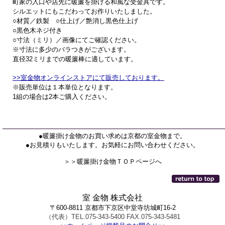
町家の入口や店先に暖簾を掛ける和風な受金具です。
シルエットにもこだわってお作りいたしました。
○材質／鉄製 ○仕上げ／艶消し黒色仕上げ
○黒色木ネジ付き
○寸法（ミリ）／画像にてご確認ください。
※寸法に多少のバラつきがございます。
直径32ミリまでの暖簾棒に適しています。
>>室金物オンラインストアにて販売しております。
※販売単位は１本単位となります。
1組の場合は2本ご購入ください。
●暖簾掛け金物のお買い求めは京都の室金物まで。
●お見積りもいたします。お気軽にお問い合わせください。
＞＞暖簾掛け金物ＴＯＰページへ
室 金物 株式会社
〒600-8811 京都市下京区中堂寺坊城町16-2
（代表）TEL.075-343-5400 FAX.075-343-5481