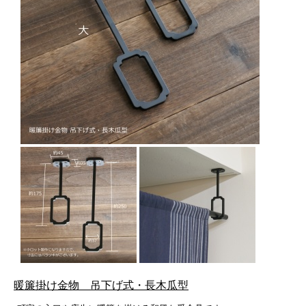
暖簾掛け金物 吊下げ式・長木瓜型