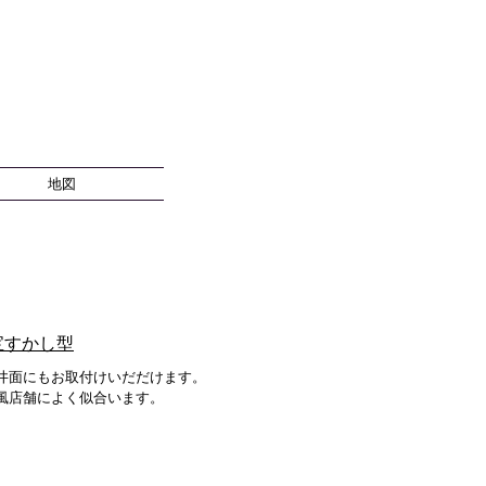
地図
宝すかし型
井面にもお取付けいだだけます。
風店舗によく似合います。