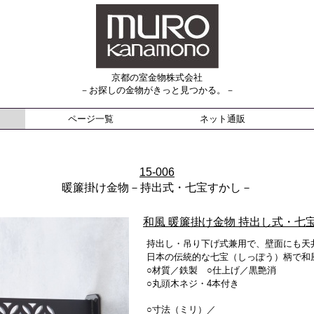
京都の室金物株式会社
－お探しの金物がきっと見つかる。－
ページ一覧
ネット通販
15-006
暖簾掛け金物－持出式・七宝すかし－
和風 暖簾掛け金物 持出し式・七
持出し・吊り下げ式兼用で、壁面にも天
日本の伝統的な七宝（しっぽう）柄で和
○材質／鉄製 ○仕上げ／黒艶消
○丸頭木ネジ・4本付き
○寸法（ミリ）／