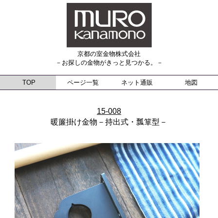
京都の室金物株式会社
－お探しの金物がきっと見つかる。－
TOP
ページ一覧
ネット通販
地図
15-008
暖簾掛け金物－持出式・瓢箪型－