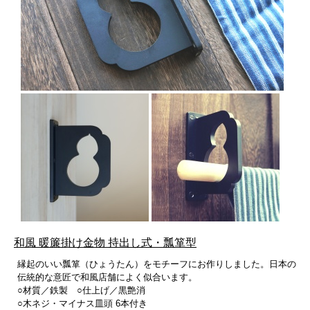
和風 暖簾掛け金物 持出し式・瓢箪型
縁起のいい瓢箪（ひょうたん）をモチーフにお作りしました。日本の
伝統的な意匠で和風店舗によく似合います。
○材質／鉄製 ○仕上げ／黒艶消
○木ネジ・マイナス皿頭 6本付き