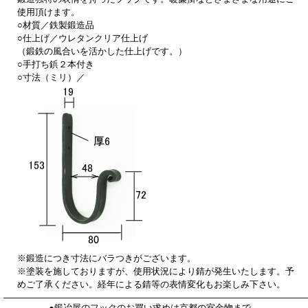
使用頂けます。
○材質／鉄製鍛造品
○仕上げ／ウレタンクリア仕上げ
（鍛鉄の風合いを活かした仕上げです。）
○手打ち鋲２本付き
○寸法（ミリ）／
※鍛造につき寸法にバラつきがございます。
※塗装を施しておりますが、使用状況により錆が発生いたします。予
めご了承ください。経年による錆等の表情変化もお楽しみ下さい。
●鍛冶屋のフックのお買い求めは京都の室金物まで。