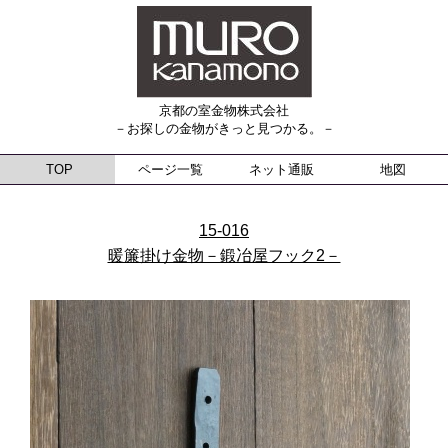
京都の室金物株式会社
－お探しの金物がきっと見つかる。－
TOP
ページ一覧
ネット通販
地図
15-016
暖簾掛け金物－鍛冶屋フック2－