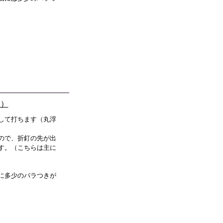
き）
して打ちます（丸浮
ので、折釘の先が出
す。（こちらは主に
に多少のバラつきが