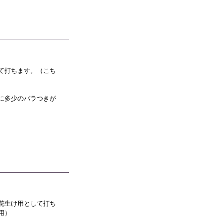
て打ちます。（こち
に多少のバラつきが
花生け用として打ち
用）