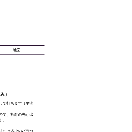
地図
ずみ）
して打ちます（平沈
ので、折釘の先が出
す。
法には多少のバラつ