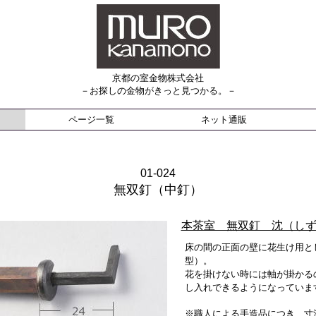
京都の室金物株式会社
－お探しの金物がきっと見つかる。－
ページ一覧
ネット通販
01-024
無双釘（中釘）
本茶室 無双釘 沈（し
床の間の正面の壁に花生け用と
型）。
花を掛けない時には軸が掛かる
し入れできるようになっていま
※職人による手造品につき、寸