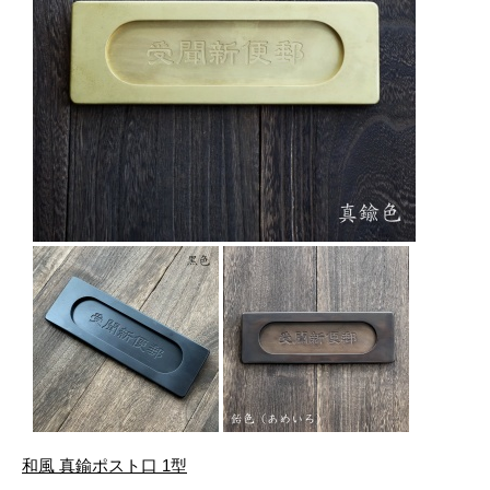
和風 真鍮ポスト口 1型