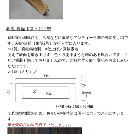
和風 真鍮ポスト口 2型
京町家や和風住宅、店舗などに最適なアンティーク調の郵便受け口で
す。A4の封筒（角型2号）が折らずに入ります。
○材質／真鍮鋳物製 ○仕上げ／真鍮素地
あえて表面を磨き上げず、色ムラあるような味のある風合いです。ク
リア塗装も施しておりませんので、比較的早く経年変化をお楽しみい
ただけます。
○寸法（ミリ）／
※真鍮鋳物製のため、色合いや各寸法は個々にバラつきがございま
す。
※完売のため販売終了いたしました。