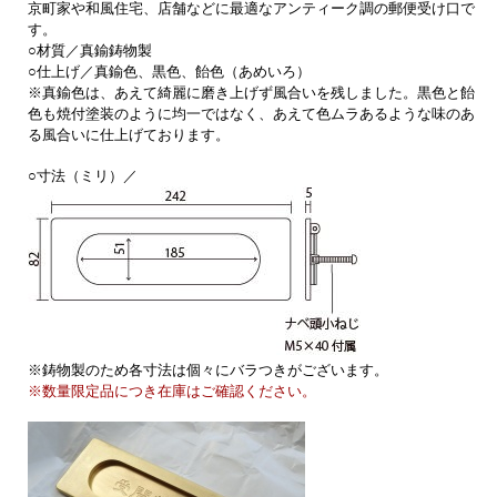
京町家や和風住宅、店舗などに最適なアンティーク調の郵便受け口で
す。
○材質／真鍮鋳物製
○仕上げ／真鍮色、黒色、飴色（あめいろ）
※真鍮色は、あえて綺麗に磨き上げず風合いを残しました。黒色と飴
色も焼付塗装のように均一ではなく、あえて色ムラあるような味のあ
る風合いに仕上げております。
○寸法（ミリ）／
※鋳物製のため各寸法は個々にバラつきがございます。
※数量限定品につき在庫はご確認ください。