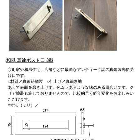
和風 真鍮ポスト口 3型
京町家や和風住宅、店舗などに最適なアンティーク調の真鍮製郵便受
け口です。
○材質／真鍮鋳物製 ○仕上げ／真鍮素地
あえて表面を磨き上げず、色ムラあるような味のある風合いです。ク
リア塗装も施しておりませんので、比較的早く経年変化をお楽しみい
ただけます。
○寸法（ミリ）／