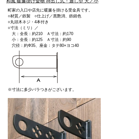
和風 暖簾掛け金物 持出し式・通し型
大／小
町家の入口や店先に暖簾を掛ける受金具です。
○材質／鉄製 ○仕上げ／黒艶消、鉄錆色
○丸頭木ネジ・4本付き
○寸法（ミリ）／
大：全長：約210 Ａ寸法：約170
小：全長：約125 Ａ寸法：約90
穴径：約Φ35、座金：タテ80×ヨコ40
※寸法に多少バラつきがございます。