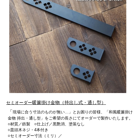
暖簾掛け金物（持出し式・通し型）
セミオーダー
「
現場に合う寸法のものが無い…」とお困りの皆様、「和風暖簾掛け
金物 持出・通し
」をご希望の長さにてオーダーで製作いたします。
型
○材質／鉄製 ○仕上げ／黒艶消、塗装なし
○皿頭木ネジ・4本付き
○セミオーダー寸法（ミリ）／