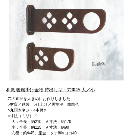
和風 暖簾掛け金物 持出し型・穴Φ45 大／小
穴の直径を大きめにお作りしました。
○材質／鉄製 ○仕上げ／黒艶消、鉄錆色
○丸頭木ネジ・4本付き
○寸法（ミリ）／
大：全長：約210 Ａ寸法：約170
小：全長：約125 Ａ寸法：約90
穴径：約Φ45
、座金：タテ80×ヨコ40