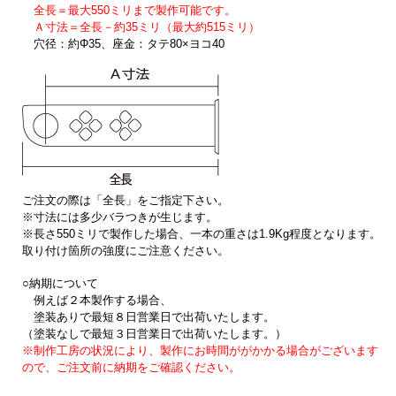
全長＝
最大550ミリ
まで製作可能です。
Ａ寸法＝全長－約35ミリ（最大約515ミリ）
穴径：約Φ35、座金：タテ80×ヨコ40
ご注文の際は「全長」をご指定下さい。
※寸法には多少バラつきが生じます。
※長さ550ミリで製作した場合、一本の重さは1.9Kg程度となります。
取り付け箇所の強度にご注意ください。
○納期について
例えば２本製作する場合、
塗装ありで最短８日営業日で出荷いたします。
（塗装なしで最短３日営業日で出荷いたします。）
※制作工房の状況により、製作にお時間ががかかる場合がございます
ので、ご注文前に納期をご確認ください。