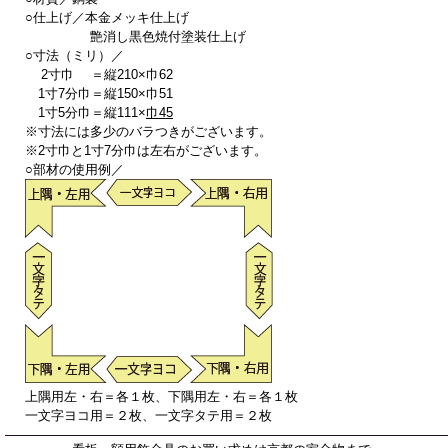
○仕上げ／本金メッキ仕上げ
艶消し黒色焼付塗装仕上げ
○寸法（ミリ）／
2寸巾 ＝縦210×巾62
1寸7分巾＝縦150×巾51
1寸5分巾＝縦111×
巾45
※寸法には多少のバラつきがございます。
※2寸巾と1寸7分巾は左右がございます。
○部材の使用例／
上隅用左・右＝各１枚、下隅用左・右＝各１枚
一文字ヨコ用＝２枚、一文字タテ用＝２枚