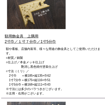
額用飾金具 上隅用
2寸巾／１寸７分巾／1寸5分巾
額や看板、店舗内装等、様々な用途の飾金具としてご使用いただけま
す。
○材質／銅製
○仕上げ／本金メッキ仕上げ
艶消し黒色焼付塗装仕上げ
○寸法（ミリ）／
2寸巾 ＝横185×縦135×巾62
1寸7分巾＝横175×縦116×巾51
1寸5分巾＝横168×縦111×巾43
※寸法には多少のバラつきがございます。
※左用・右用がございます。