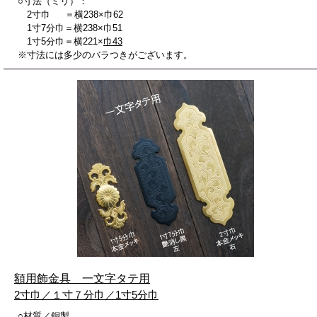
○寸法（ミリ）：
2寸巾 ＝横238×巾62
1寸7分巾＝横238×巾51
1寸5分巾＝横221×
巾43
※寸法には多少のバラつきがございます。
額用飾金具 一文字タテ用
2寸巾／１寸７分巾／1寸5分巾
○材質／銅製