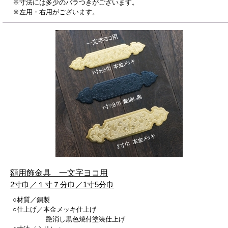
※寸法には多少のバラつきがございます。
※左用・右用がございます。
額用飾金具 一文字ヨコ用
2寸巾／１寸７分巾／1寸5分巾
○材質／銅製
○仕上げ／本金メッキ仕上げ
艶消し黒色焼付塗装仕上げ