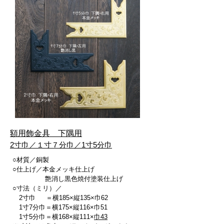
額用飾金具 下隅用
2寸巾／１寸７分巾／1寸5分巾
○材質／銅製
○仕上げ／本金メッキ仕上げ
艶消し黒色焼付塗装仕上げ
○寸法（ミリ）／
2寸巾 ＝横185×縦135×巾62
1寸7分巾＝横175×縦116×巾51
1寸5分巾＝横168×縦111×
巾43