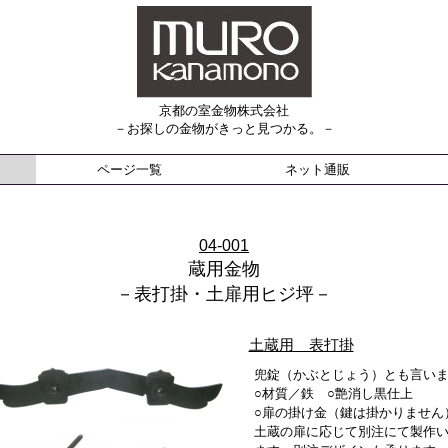
京都の室金物株式会社
－お探しの金物がきっと見つかる。－
ページ一覧
ネット通販
04-001
蔵用金物
－表打掛・土扉用ヒジ坪－
土蔵用 表打掛
兜錠（かぶとじょう）とも言い
○材質／鉄 ○艶消し黒仕上
○扉の掛け金（鍵は掛かりません
土蔵の扉に応じて別注にて製作