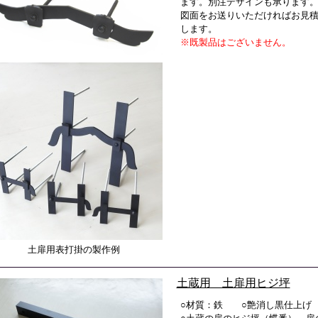
ます。別注デザインも承ります
図面をお送りいただければお見
します。
※既製品はございません。
土扉用表打掛の製作例
土蔵用 土扉用ヒジ坪
○材質：鉄 ○艶消し黒仕上げ