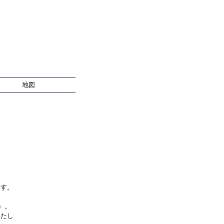
地図
ます。
）。
いたし