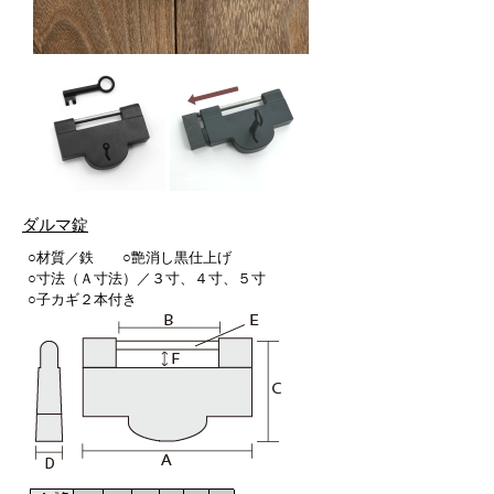
ダルマ錠
○材質／鉄 ○艶消し黒仕上げ
○寸法（Ａ寸法）／３寸、４寸、５寸
○子カギ２本付き