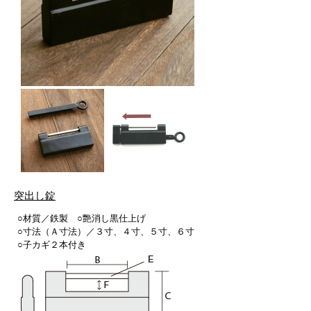
突出し錠
○材質／鉄製 ○艶消し黒仕上げ
○寸法（Ａ寸法）／３寸、４寸、５寸、６寸
○子カギ２本付き