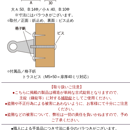
大Ａ:50、B:14Φ／小Ａ:40、B:10Φ
※寸法にはバラつきがございます。
○取付／正面：鋲止め、裏面：ビス止め
○付属品／格子鋲
トラスビス（M5×50＝扉厚40ミリ対応）
【取り扱いご注意】
●こちらに掲載の製品は構造が単純な古式錠前となりますので、
主錠（鎌錠等）に対する
補助錠
としてご使用ください。
●盗難や不正行為による被害にあわないように、お客様にて十分にご注意
ください。
●盗難などの被害について、弊社は一切の責任を負いかねますので、予め
ご了承ください。
●職人による手造品につき寸法に多少のバラつきがございます。