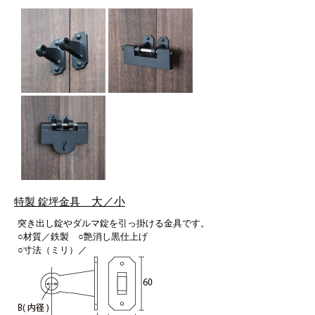
大／小
特製 錠坪金具
突き出し錠やダルマ錠を引っ掛ける金具です。
○材質／鉄製 ○艶消し黒仕上げ
○寸法（ミリ）／