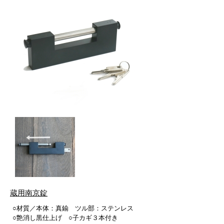
蔵用南京錠
○材質／本体：真鍮 ツル部：ステンレス
○艶消し黒仕上げ ○子カギ３本付き