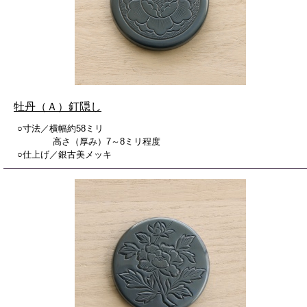
牡丹（Ａ）釘隠し
○寸法／横幅約58ミリ
高さ（厚み）7～8ミリ程度
○仕上げ／銀古美メッキ