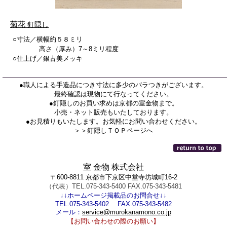
菊花
釘隠し
○寸法／横幅約５８ミリ
高さ（厚み）7～8ミリ程度
○仕上げ／銀古美メッキ
●職人による手造品につき寸法に多少のバラつきがございます。
最終確認は現物にて行なってください。
●釘隠しのお買い求めは京都の室金物まで。
小売・ネット販売もいたしております。
●お見積りもいたします。お気軽にお問い合わせください。
＞＞釘隠しＴＯＰページへ
室 金物 株式会社
〒600-8811 京都市下京区中堂寺坊城町16-2
（代表）TEL.075-343-5400 FAX.075-343-5481
↓↓ホームページ掲載品のお問合せ↓↓
TEL.075-343-5402 FAX.075-343-5482
メール：
service@murokanamono.co.jp
【お問い合わせの際のお願い】