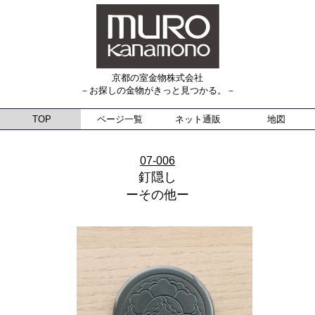
京都の室金物株式会社
－お探しの金物がきっと見つかる。－
TOP
ページ一覧
ネット通販
地図
07-006
釘隠し
ーその他ー