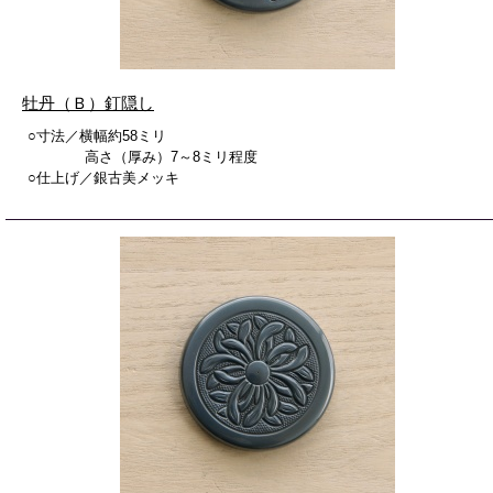
牡丹（Ｂ）釘隠し
○寸法／横幅約58ミリ
高さ（厚み）7～8ミリ程度
○仕上げ／銀古美メッキ