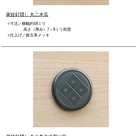
家紋釘隠し 丸二木瓜
○寸法／横幅約58ミリ
高さ（厚み）7～8ミリ程度
○仕上げ／銀古美メッキ