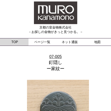
京都の室金物株式会社
－お探しの金物がきっと見つかる。－
TOP
ページ一覧
ネット通販
地図
07-005
釘隠し
ー家紋ー