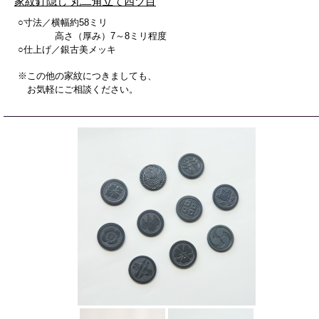
家紋釘隠し 丸二角立て四ツ目
○寸法／横幅約58ミリ
高さ（厚み）7～8ミリ程度
○仕上げ／銀古美メッキ
※この他の家紋につきましても、
お気軽にご相談ください。