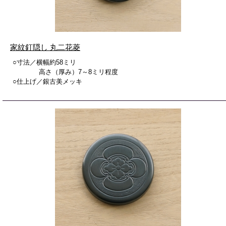
家紋釘隠し 丸二花菱
○寸法／横幅約58ミリ
高さ（厚み）7～8ミリ程度
○仕上げ／銀古美メッキ