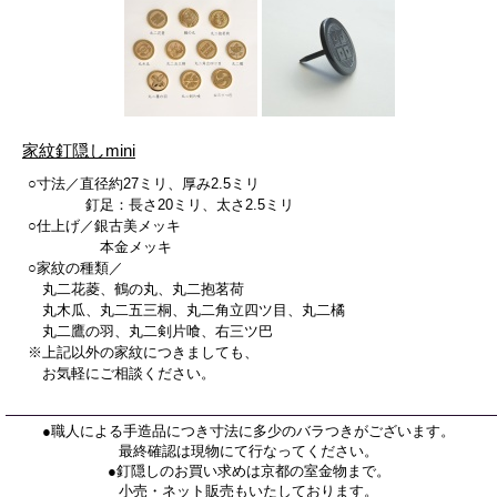
家紋釘隠しmini
○寸法／直径約27ミリ、厚み2.5ミリ
釘足：長さ20ミリ、太さ2.5ミリ
○仕上げ／銀古美メッキ
本金メッキ
○家紋の種類／
丸二花菱、鶴の丸、丸二抱茗荷
丸木瓜、丸二五三桐、丸二角立四ツ目、丸二橘
丸二鷹の羽、丸二剣片喰、右三ツ巴
※上記以外の家紋につきましても、
お気軽にご相談ください。
●職人による手造品につき寸法に多少のバラつきがございます。
最終確認は現物にて行なってください。
●釘隠しのお買い求めは京都の室金物まで。
小売・ネット販売もいたしております。