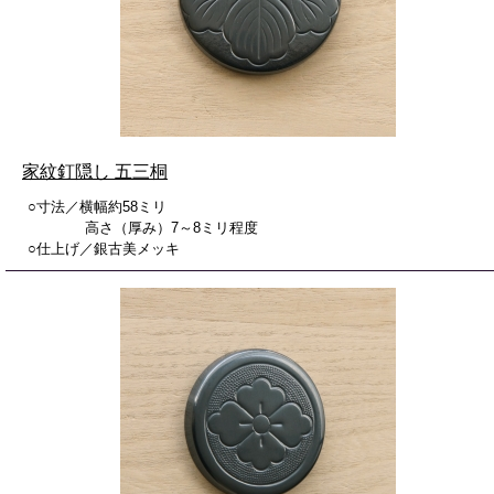
家紋釘隠し 五三桐
○寸法／横幅約58ミリ
高さ（厚み）7～8ミリ程度
○仕上げ／銀古美メッキ