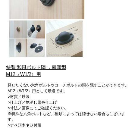
特製 和風ボルト隠し 饅頭型
M12（W1/2）用
見せたくない六角ボルトやコーチボルトの頭を隠すことができます。
M12（W1/2）用として最適です。
○材質／鉄製
○仕上げ／艶消し黒色仕上げ
○寸法／画像にてご確認ください。
※特殊な六角ボルトなど、種類によっては隠せない場合もございま
す。
○ナベ頭木ネジ付属