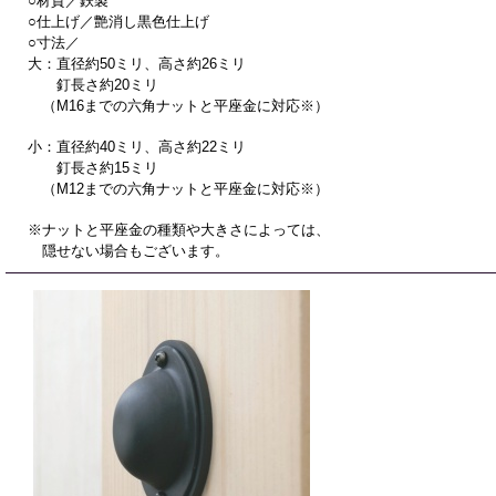
○材質／鉄製
○仕上げ／艶消し黒色仕上げ
○寸法／
大：直径約50ミリ、高さ約26ミリ
釘長さ約20ミリ
（M16までの六角ナットと平座金に対応※）
小：直径約40ミリ、高さ約22ミリ
釘長さ約15ミリ
（M12までの六角ナットと平座金に対応※）
※ナットと平座金の種類や大きさによっては、
隠せない場合もございます。