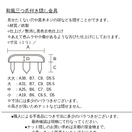
和風三つ爪付き隠し金具
見せたくない穴や皿木ネジの頭などを隠すことができます。
○材質／鉄製
○仕上げ／艶消し黒色古色仕上げ
※あえて色ムラや小傷があるような古びた仕上げにしております。
○寸法（ミリ）／
大大：A38、B7、C8、D5.5
大 ：A31、B7、C9、D5.5
中 ：A25、B6、C7、D5
小 ：A19、B6、C6.5、D5
※寸法には多少のバラつきがございます。
※高さが浅いためナットなどは隠せません。
●職人による手造品につき寸法に多少のバラつきがございます。
最終確認は現物にて行なってください。
●ナット隠しのお買い求めは京都の室金物まで。