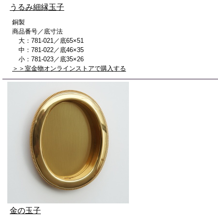
うるみ細縁玉子
銅製
商品番号／底寸法
大：781-021／底65×51
中：781-022／底46×35
小：781-023／底35×26
＞＞室金物オンラインストアで購入する
金の玉子