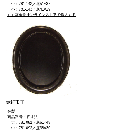
中：781-142／底51×37
小：781-143／底41×29
＞＞室金物オンラインストアで購入する
赤銅玉子
銅製
商品番号／底寸法
大：781-091／底61×49
中：781-092／底38×30