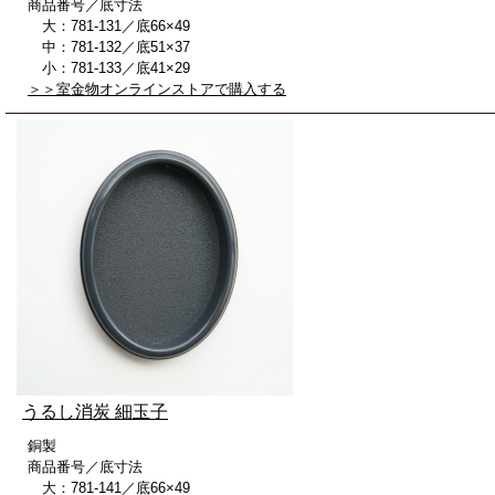
商品番号／底寸法
大：781-131／底66×49
中：781-132／底51×37
小：781-133／底41×29
＞＞室金物オンラインストアで購入する
うるし消炭 細玉子
銅製
商品番号／底寸法
大：781-141／底66×49