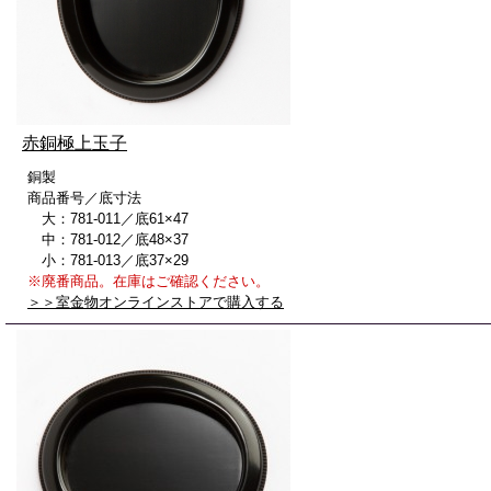
赤銅極上玉子
銅製
商品番号／底寸法
大：781-011／底61×47
中：781-012／底48×37
小：781-013／底37×29
※廃番商品。在庫はご確認ください。
＞＞室金物オンラインストアで購入する