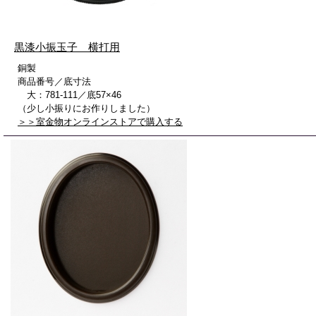
黒漆小振玉子 横打用
銅製
商品番号／底寸法
大：781-111／底57×46
（少し小振りにお作りしました）
＞＞室金物オンラインストアで購入する