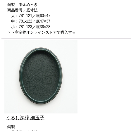
銅製 本金めっき
商品番号／底寸法
大：781-121／底60×47
中：781-122／底47×37
小：781-123／底36×28
＞＞室金物オンラインストアで購入する
うるし深緑 細玉子
銅製