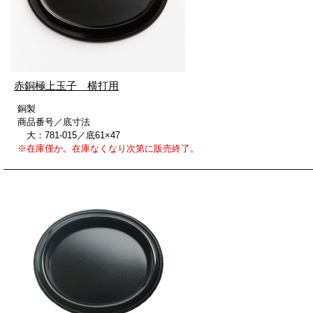
横打用
赤銅極上玉子
銅製
商品番号／底寸法
大：781-015／底61×47
※在庫僅か。在庫なくなり次第に販売終了。