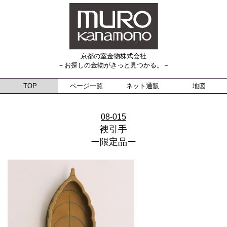
京都の室金物株式会社
－お探しの金物がきっと見つかる。－
TOP
ページ一覧
ネット通販
地図
08-015
襖引手
ー限定品ー