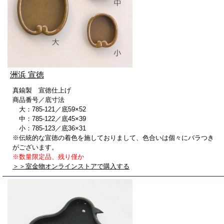
洲浜 宣徳
真鍮製 宣徳仕上げ
商品番号／底寸法
大：785-121／底59×52
中：785-122／底45×39
小：785-123／底36×31
※伝統的な宣徳の着色を施しておりまして、色合いは個々にバラつき
がございます。
※数量限定品、残り僅か
＞＞室金物オンラインストアで購入する