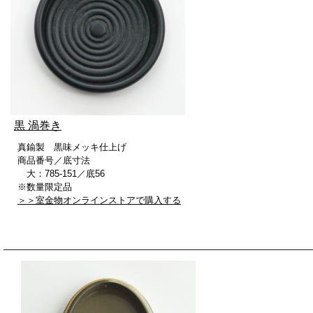
黒 渦巻き
真鍮製 黒味メッキ仕上げ
商品番号／底寸法
大：785-151／底56
※数量限定品
＞＞室金物オンラインストアで購入する