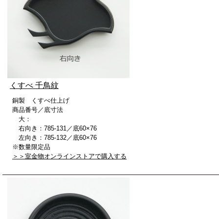
くすべ 千鳥紋
銅製 くすべ仕上げ
商品番号／底寸法
大：
右向き：785-131／底60×76
左向き：785-132／底60×76
※数量限定品
＞＞室金物オンラインストアで購入する