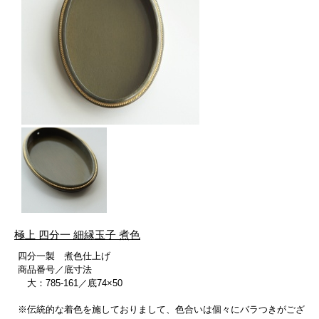
極上 四分一 細縁玉子 煮色
四分一製 煮色仕上げ
商品番号／底寸法
大：785-161／底74×50
※伝統的な着色を施しておりまして、色合いは個々にバラつきがござ