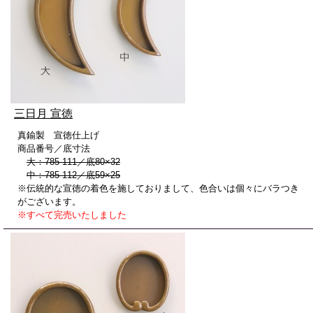
三日月 宣徳
真鍮製 宣徳仕上げ
商品番号／底寸法
大：785-111／底80×32
中：785-112／底59×25
※伝統的な宣徳の着色を施しておりまして、色合いは個々にバラつき
がございます。
※すべて完売いたしました