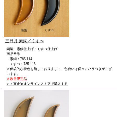
三日月 素銅／くすべ
銅製 素銅仕上げ／くすべ仕上げ
商品番号
素銅：785-114
くすべ：785-113
※伝統的な着色を施しておりまして、色合いは個々にバラつきがござ
います。
※数量限定品
＞＞室金物オンラインストアで購入する