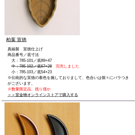
柏葉 宣徳
真鍮製 宣徳仕上げ
商品番号／底寸法
大：785-101／底89×47
中：785-102／底67×28
完売しました
小：785-103／底54×23
※伝統的な宣徳の着色を施しておりまして、色合いは個々にバラつき
がございます。
※数量限定品、残り僅か
＞＞室金物オンラインストアで購入する