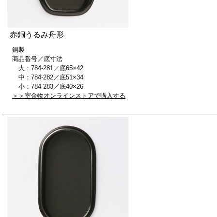
赤銅うるみ舟形
銅製
商品番号／底寸法
大：784-281／底65×42
中：784-282／底51×34
小：784-283／底40×26
＞＞室金物オンラインストアで購入する