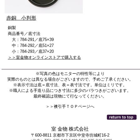
赤銅 小判形
銅製
商品番号／底寸法
大：784-291／底75×39
中：784-292／底51×27
小：784-293／底37×20
＞＞室金物オンラインストアで購入する
※写真の色はモニターの特性等により
実際のものとは異なる場合がございますので、予めご了承ください。
※表示寸法は底＝底寸法、表＝表寸法です。単位はミリです。
※職人による手造り品につき寸法に多少のバラつきがございます。
最終確認は現物にて行なってください。
＞＞襖引手ＴＯＰページへ
室 金物 株式会社
〒600-8811 京都市下京区中堂寺坊城町16-2