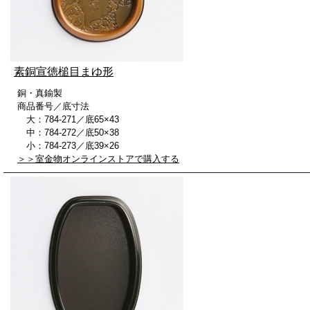
素銅宣徳槌目まゆ形
銅・真鍮製
商品番号／底寸法
大：784-271／底65×43
中：784-272／底50×38
小：784-273／底39×26
＞＞室金物オンラインストアで購入する