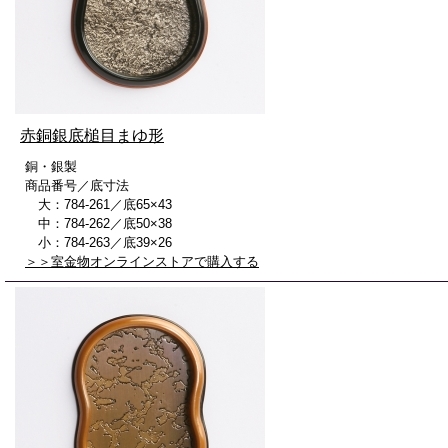
赤銅銀底槌目まゆ形
銅・銀製
商品番号／底寸法
大：784-261／底65×43
中：784-262／底50×38
小：784-263／底39×26
＞＞室金物オンラインストアで購入する