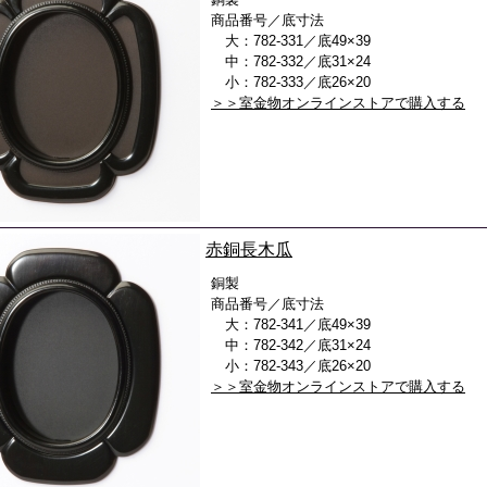
商品番号／底寸法
大：782-331／底49×39
中：782-332／底31×24
小：782-333／底26×20
＞＞室金物オンラインストアで購入する
赤銅長木瓜
銅製
商品番号／底寸法
大：782-341／底49×39
中：782-342／底31×24
小：782-343／底26×20
＞＞室金物オンラインストアで購入する