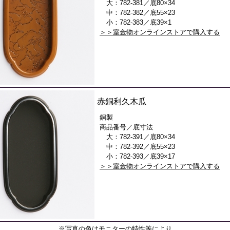
大：782-381／底80×34
中：782-382／底55×23
小：782-383／底39×1
＞＞室金物オンラインストアで購入する
赤銅利久木瓜
銅製
商品番号／底寸法
大：782-391／底80×34
中：782-392／底55×23
小：782-393／底39×17
＞＞室金物オンラインストアで購入する
※写真の色はモニターの特性等により