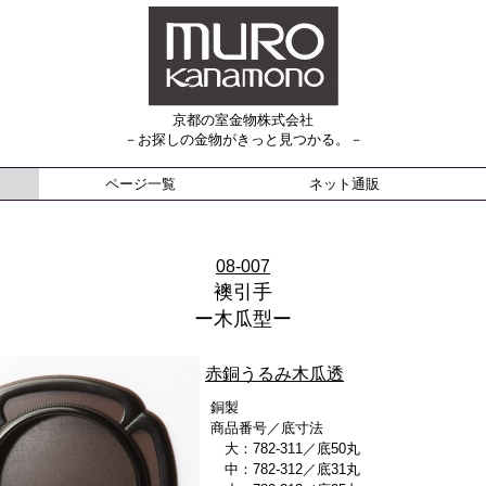
京都の室金物株式会社
－お探しの金物がきっと見つかる。－
ページ一覧
ネット通販
08-007
襖引手
ー木瓜型ー
赤銅うるみ木瓜透
銅製
商品番号／底寸法
大：782-311／底50丸
中：782-312／底31丸