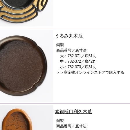
うるみ丸木瓜
銅製
商品番号／底寸法
大：782-371／底61丸
中：782-372／底42丸
小：782-373／底31丸
＞＞室金物オンラインストアで購入する
素銅槌目利久木瓜
銅製
商品番号／底寸法