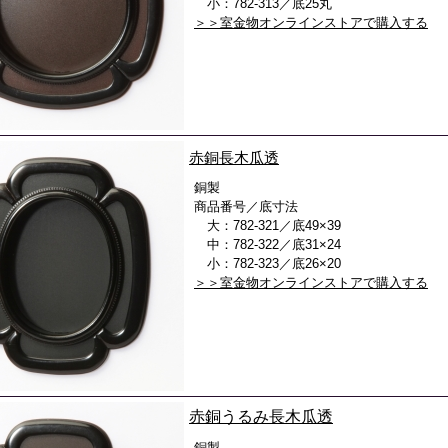
小：782-313／底25丸
＞＞室金物オンラインストアで購入する
赤銅長木瓜透
銅製
商品番号／底寸法
大：782-321／底49×39
中：782-322／底31×24
小：782-323／底26×20
＞＞室金物オンラインストアで購入する
赤銅うるみ長木瓜透
銅製