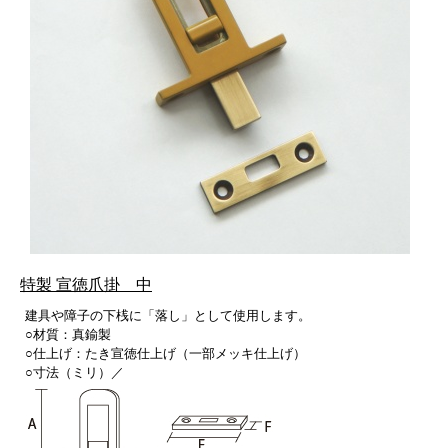
特製 宣徳爪掛 中
建具や障子の下桟に「落し」として使用します。
○材質：真鍮製
○仕上げ：たき宣徳仕上げ（一部メッキ仕上げ）
○寸法（ミリ）／