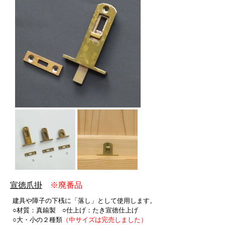
宣徳爪掛
※廃番品
建具や障子の下桟に「落し」として使用します。
○材質：真鍮製 ○仕上げ：たき宣徳仕上げ
○大・小の２種類
（中サイズは完売しました）