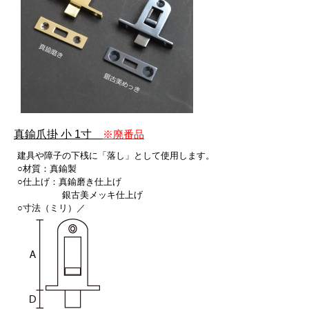
真鍮爪掛 小 1寸
※廃番品
建具や障子の下桟に「落し」として使用します。
○材質：真鍮製
○仕上げ：真鍮磨き仕上げ
銀古美メッキ仕上げ
○寸法（ミリ）／