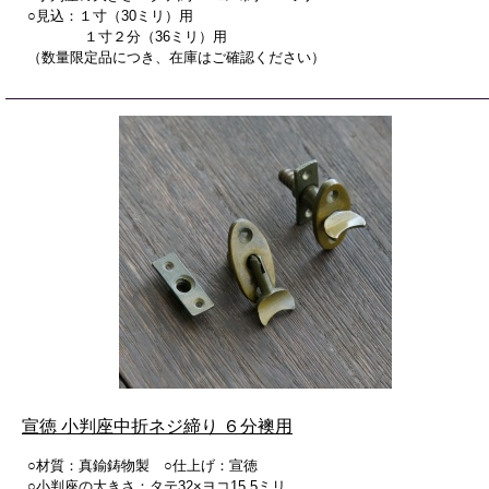
○見込：１寸（30ミリ）用
１寸２分（36ミリ）用
（数量限定品につき、在庫はご確認ください）
宣徳 小判座中折ネジ締り ６分襖用
○材質：真鍮鋳物製 ○仕上げ：宣徳
○小判座の大きさ：タテ32×ヨコ15.5ミリ