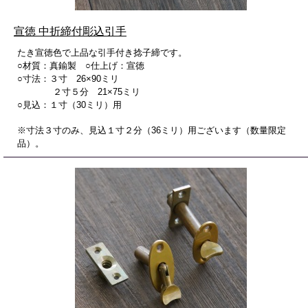
宣徳 中折締付彫込引手
たき宣徳色で上品な引手付き捻子締です。
○材質：真鍮製 ○仕上げ：宣徳
○寸法：３寸 26×90ミリ
２寸５分 21×75ミリ
○見込：１寸（30ミリ）用
※寸法３寸のみ、見込１寸２分（36ミリ）用ございます（数量限定
品）。