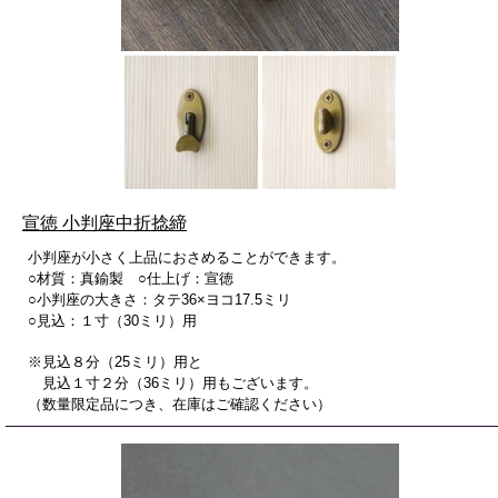
宣徳 小判座中折捻締
小判座が小さく上品におさめることができます。
○材質：真鍮製 ○仕上げ：宣徳
○小判座の大きさ：タテ36×ヨコ17.5ミリ
○見込：１寸（30ミリ）用
※見込８分（25ミリ）用と
見込１寸２分（36ミリ）用もございます。
（数量限定品につき、在庫はご確認ください）