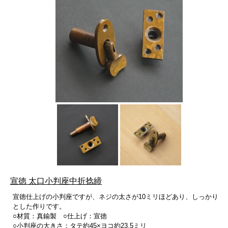
宣徳 太口小判座中折捻締
宣徳仕上げの小判座ですが、ネジの太さが10ミリほどあり、しっかり
とした作りです。
○材質：真鍮製 ○仕上げ：宣徳
○小判座の大きさ：タテ約45×ヨコ約23.5ミリ