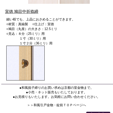
宣徳 鳩目中折捻締
細い框でも、上品におさめることができます。
○材質：真鍮製 ○仕上げ：宣徳
○鳩目（丸座）の大きさ：12.5ミリ
○見込：８分（25ミリ）用
１寸（30ミリ）用
１寸２分（36ミリ）用
●和風捻子締りのお買い求めは京都の室金物まで。
●小売・ネット販売もいたしております。
●お見積りもいたします。お気軽にお問い合わせください。
＞＞和風引戸金物・錠前ＴＯＰページへ