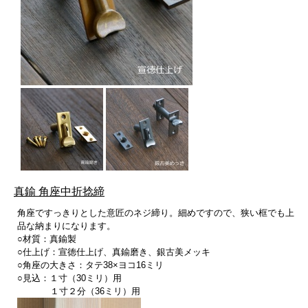
真鍮 角座中折捻締
角座ですっきりとした意匠のネジ締り。細めですので、狭い框でも上
品な納まりになります。
○材質：真鍮製
○仕上げ：宣徳仕上げ、真鍮磨き、銀古美メッキ
○角座の大きさ：タテ38×ヨコ16ミリ
○見込：１寸（30ミリ）用
１寸２分（36ミリ）用