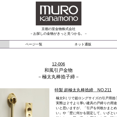
京都の室金物株式会社
－お探しの金物がきっと見つかる。－
ページ一覧
ネット通販
12-006
和風引戸金物
－極太丸棒捻子締－
特製 超極太丸棒捻締 NO.211
極太9ミリで超ロングサイズの引戸用捻
実際は２寸より厚い建具の戸締りの用途
いと思いますが、「引戸を何枚かまとめ
い」や「壁に何かを固定して、いざとい