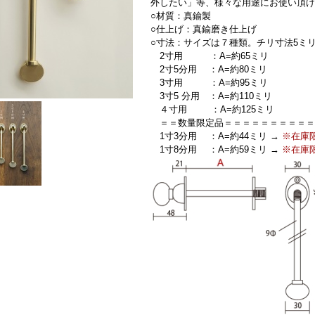
外したい」等、様々な用途にお使い頂け
○材質：真鍮製
○仕上げ：真鍮磨き仕上げ
○寸法：サイズは７種類。
チリ寸法5ミ
2寸用 ：A=約65ミリ
2寸5分用 ：A=約80ミリ
3寸用 ：A=約95ミリ
3寸5 分用 ：A=約110ミリ
４寸用 ：A=約125ミリ
＝＝数量限定品＝＝＝＝＝＝＝＝＝＝
1寸3分用 ：A=約44ミリ →
※在庫
1寸8分用 ：A=約59ミリ →
※在庫