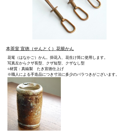
本茶室 宣徳（せんとく）花籠かん
花篭（はなかご）かん。掛花入、花生け筒に使用します。
写真左からクザ長型、クザ短型、クザなし型
○材質：真鍮製 たき宣徳仕上げ
※職人による手造品につき寸法に多少のバラつきがございます。