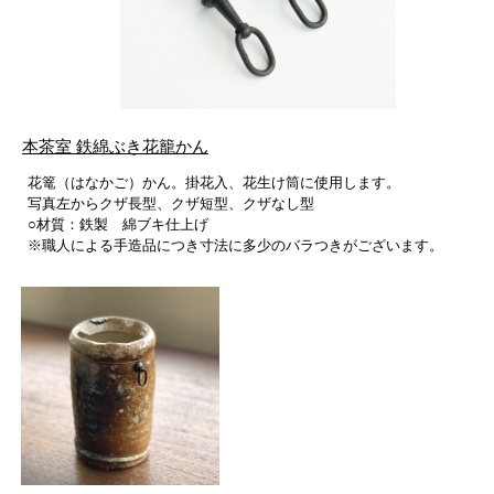
本茶室 鉄綿ぶき花籠かん
花篭（はなかご）かん。掛花入、花生け筒に使用します。
写真左からクザ長型、クザ短型、クザなし型
○材質：鉄製 綿ブキ仕上げ
※職人による手造品につき寸法に多少のバラつきがございます。