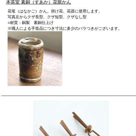
本茶室 素銅（すあか）花籠かん
花篭（はなかご）かん。掛け花、花器に使用します。
写真左からクザ長型、クザ短型、クザなし型
○材質：銅製 素銅仕上げ
※職人による手造品につき寸法に多少のバラつきがございます。