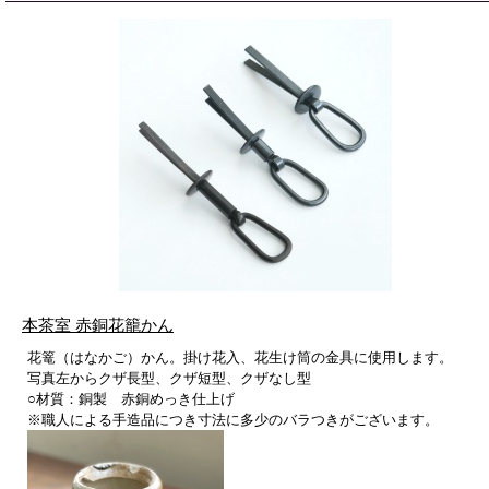
本茶室 赤銅花籠かん
花篭（はなかご）かん。掛け花入、花生け筒の金具に使用します。
写真左からクザ長型、クザ短型、クザなし型
○材質：銅製 赤銅めっき仕上げ
※職人による手造品につき寸法に多少のバラつきがございます。