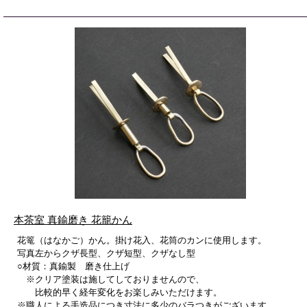
本茶室 真鍮磨き 花籠かん
花篭（はなかご）かん。掛け花入、花筒のカンに使用します。
写真左からクザ長型、クザ短型、クザなし型
○材質：真鍮製 磨き仕上げ
※クリア塗装は施してしておりませんので、
比較的早く経年変化をお楽しみいただけます。
※職人による手造品につき寸法に多少のバラつきがございます。