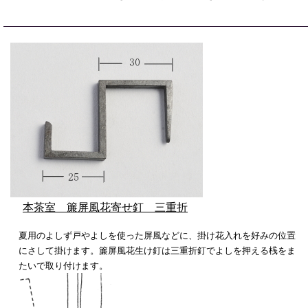
本茶室 簾屏風花寄せ釘 三重折
夏用のよしず戸やよしを使った屏風などに、掛け花入れを好みの位置
にさして掛けます。簾屏風花生け釘は三重折釘でよしを押える桟をま
たいで取り付けます。