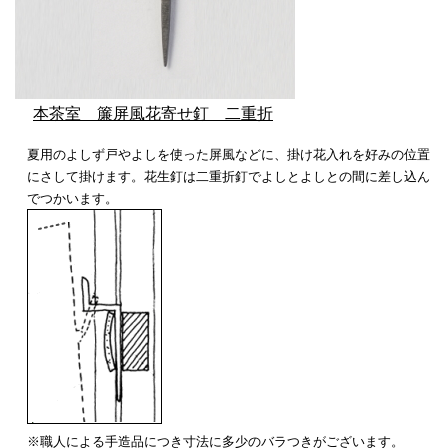
本茶室 簾屏風花寄せ釘 二重折
夏用のよしず戸やよしを使った屏風などに、掛け花入れを好みの位置
にさして掛けます。花生釘は二重折釘でよしとよしとの間に差し込ん
でつかいます。
※職人による手造品につき寸法に多少のバラつきがございます。