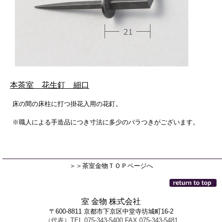
本茶室 花生釘 細口
床の間の床柱に打つ掛花入用の花釘。
※職人による手造品につき寸法に多少のバラつきがございます。
＞＞茶室金物ＴＯＰページへ
室 金物 株式会社
〒600-8811 京都市下京区中堂寺坊城町16-2
（代表）TEL.075-343-5400 FAX.075-343-5481