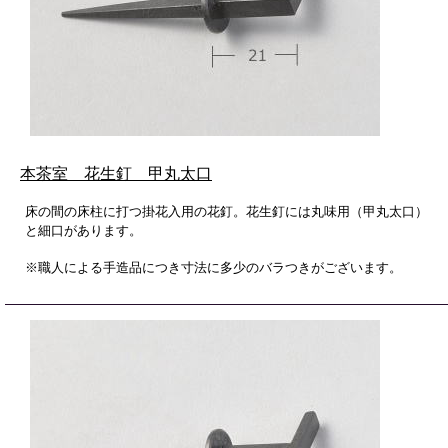
本茶室 花生釘 甲丸太口
床の間の床柱に打つ掛花入用の花釘。花生釘には丸味用（甲丸太口）
と細口があります。
※職人による手造品につき寸法に多少のバラつきがございます。