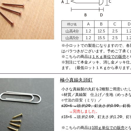
A
B
C
D
呼び名
山高4分
1.2
12.5
2.5
1.
山高5分
1.2
15.5
2.5
1.
※小ロットでの製造になりますので、各
はバラつきがございます。予めご了承く
※こちらの商品は
１Ｋｇ単位での販売
と
※別注にて本金メッキ、消し金メッキ仕
ます。（最低ロット１Ｋｇから承ります
極小真鍮丸頭釘
小さな真鍮製の丸釘を2種類ご用意いた
○材質／真鍮製 仕上げ／生地（めっき
○寸法の目安（ミリ）／
♯20×6 →頭:約2Φ、釘太さ:約0.9Φ、釘長
→完売しました。
♯18×6 →頭:約2.6Φ、釘太さ:約1.2Φ、
※こちらの商品は
100ｇ単位での販売
と