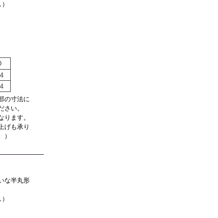
し）
D
.4
.4
部の寸法に
ださい。
なります。
上げも承り
。）
いな半丸形
し）