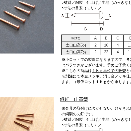
○材質／銅製 仕上げ／生地（めっきな
○寸法の目安（ミリ）／
A
B
C
呼び名
太口山高5分
2
16
4
1
太口山高7分
2
22
4
1
※小ロットでの製造になりますので、各
はバラつきがございます。予めご了承く
※こちらの商品は
１Ｋｇ単位での販売
と
※別注にて本金メッキ、消し金メッキ仕
ます。（最低ロット１Ｋｇから承ります
銅釘 山高型
錺金具の取付けに欠かせない、頭がきれ
の銅製の丸釘です。
○材質／銅製 仕上げ／生地（めっきな
○寸法の目安（ミリ）／