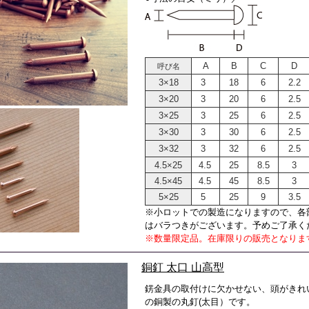
A
B
C
D
呼び名
3×18
3
18
6
2.2
3×20
3
20
6
2.5
3×25
3
25
6
2.5
3×30
3
30
6
2.5
3×32
3
32
6
2.5
4.5×25
4.5
25
8.5
3
4.5×45
4.5
45
8.5
3
5×25
5
25
9
3.5
※小ロットでの製造になりますので、各
はバラつきがございます。予めご了承く
※数量限定品。在庫限りの販売となりま
銅釘 太口 山高型
錺金具の取付けに欠かせない、頭がきれ
の銅製の丸釘(太目）です。