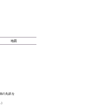
地図
銅の丸鋲を
し）