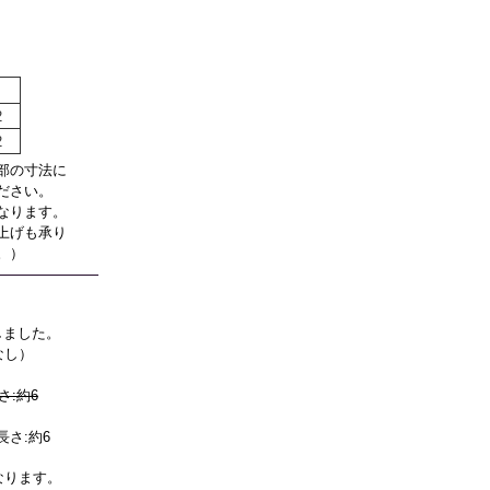
2
2
部の寸法に
ださい。
なります。
上げも承り
。）
しました。
なし）
さ:約6
釘長さ:約6
なります。