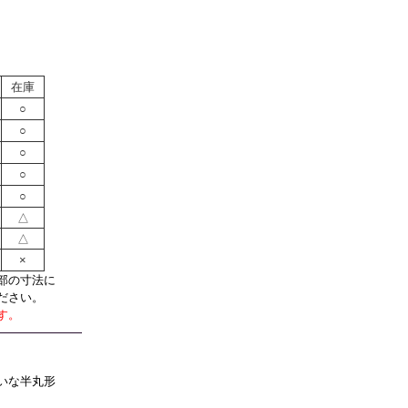
在庫
○
○
○
○
○
△
△
×
部の寸法に
ださい。
す。
いな半丸形