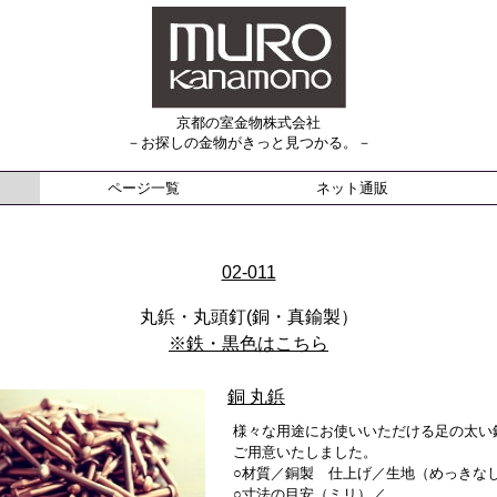
京都の室金物株式会社
－お探しの金物がきっと見つかる。－
ページ一覧
ネット通販
02-011
丸鋲・丸頭釘(銅・真鍮製）
※鉄・黒色はこちら
銅 丸鋲
様々な用途にお使いいただける足の太い
ご用意いたしました。
○材質／銅製 仕上げ／生地（めっきな
○寸法の目安（ミリ）／