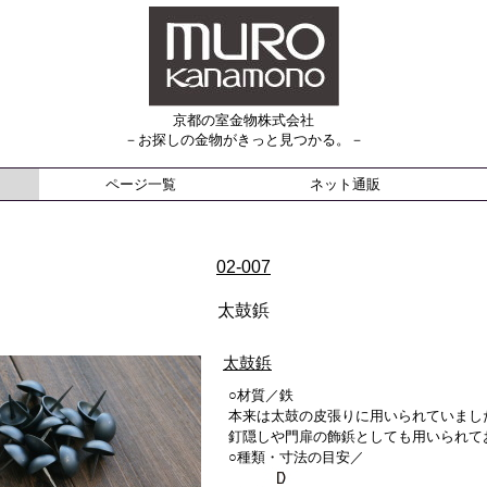
京都の室金物株式会社
－お探しの金物がきっと見つかる。－
ページ一覧
ネット通販
02-007
太鼓鋲
太鼓鋲
○材質／鉄
本来は太鼓の皮張りに用いられていまし
釘隠しや門扉の飾鋲としても用いられて
○種類・寸法の目安／