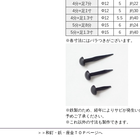
4分×足7分
Φ12
5
約22
4分×足1寸
Φ12
5
約30
4分×足1.3寸
Φ12
5.5
約40
5分×足8分
Φ15
6
約24
5分×足1.3寸
Φ15
6
約40
※各寸法にはバラつきがございます。
※鉄製のため、経年によりサビが発生い
予めご了承ください。
※これ以外の寸法も製作できます。
＞＞和釘・鋲・座金ＴＯＰページへ