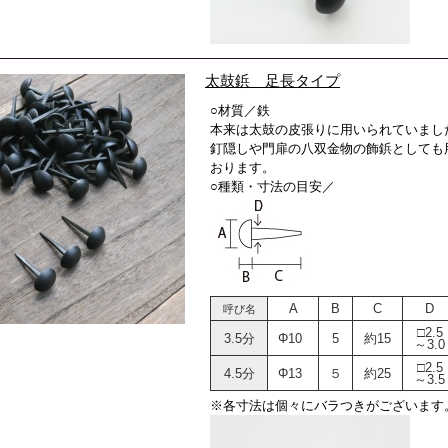
太鼓鋲 足長タイプ
○材質／鉄
本来は太鼓の皮張りに用いられていまし
釘隠しや門扉の八双金物の飾鋲としても
おります。
○種類・寸法の目安／
A
B
C
D
呼び名
□2.5
3.5分
Φ10
5
約15
～3.0
□2.5
4.5分
Φ13
５
約25
～3.5
※各寸法は個々にバラつきがございます