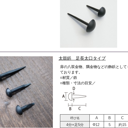
太鼓鋲 足長太口タイプ
扉の八双金物、隅金物などの飾鋲として
ております。
○材質／鉄
○種類・寸法の目安／
A
B
C
呼び名
4分×足5分
Φ12
5
約15