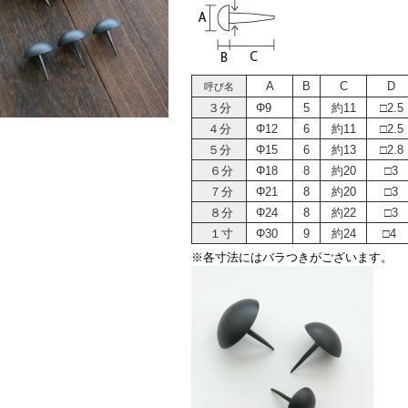
A
B
C
D
呼び名
３分
Φ9
5
約11
□2.5
４分
Φ12
6
約11
□2.5
５分
Φ15
6
約13
□2.8
６分
Φ18
8
約20
□3
７分
Φ21
8
約20
□3
８分
Φ24
8
約22
□3
１寸
Φ30
9
約24
□4
※各寸法にはバラつきがございます。