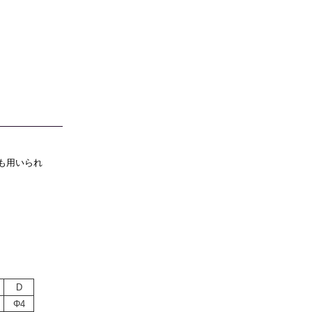
も用いられ
D
Φ4